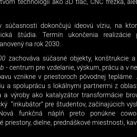
ctvom technológií ako 3D tlač, CNC frézka, ale
 v súčasnosti dokončujú ideovú víziu, na kto
nická štúdia. Termín ukončenia realizácie 
tanovený na rok 2030.
00
zachováva súčasné objekty, konštrukcie a 
ab
- centrum pre vzdelanie, výskum, prácu a v 
avu vznikne v priestoroch pôvodnej teplárne. 
iu a spoluprácu s lokálnymi partnermi z oblas
a a výroby ako katalyzátor transformácie bro
cký “inkubátor” pre študentov, začínajúcich vý
 Nová funkčná náplň preto ponúkne cowo
 priestory, dielne, prednáškové miestnosti, kav