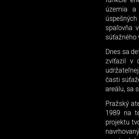
územia a 
úspešných z
spaľovňa v
súťažného 
Dnes sa de
zvíťazil v
udržateľne
časti súťaž
areálu, sa 
Pražský ate
1989 na t
projektu tv
navrhova