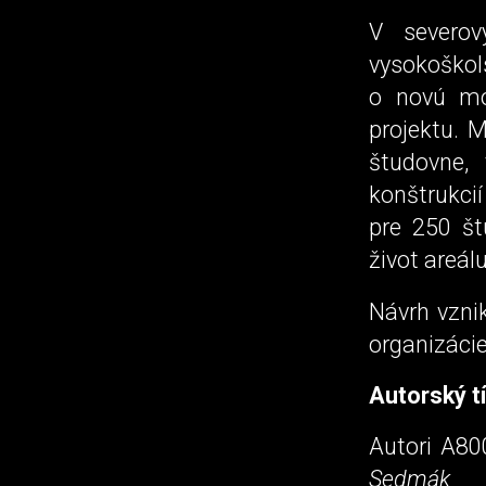
V severov
vysokoškol
o novú mo
projektu. M
študovne,
konštrukci
pre 250 št
život areál
Návrh vznik
organizáci
Autorský t
Autori A80
Sedmák