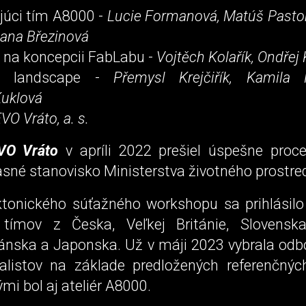
júci tím A8000 -
Lucie Formanová, Matúš Pastor
Jana Březinová
 na koncepcii FabLabu -
Vojtěch Kolařík, Ondře
ca landscape -
Přemysl Krejčiřík, Kamila Kr
Kuklová
VO Vráto, a. s.
VO Vráto
v apríli 2022 prešiel úspešne pro
asné stanovisko Ministerstva životného prostre
ktonického súťažného workshopu sa prihlásil
 tímov z Česka, Veľkej Británie, Slovenska
ánska a Japonska. Už v máji 2023 vybrala odb
nalistov na základe predložených referenčných
mi bol aj ateliér A8000.