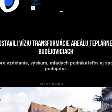
Video
Odkazy
stavili víziu transformácie areálu teplárn
Budějoviciach
pre vzdelanie, výskum, mladých podnikateľov aj s
podujatia.
Red 3
22.03.2024