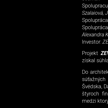
Spolupracu
Szalaiová, 
Spolupráca
Spoluprá
Alexandra 
Investor:
ZE
Projekt
ZE
získal súhl
Do archite
súťažných
Švédska, D
štyroch fi
medzi ktorý