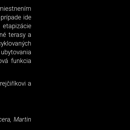
miestnením
prípade ide
etapizácie
šné terasy a
yklovaných
 ubytovania
ová funkcia
ejčiříkovi a
cera, Martin