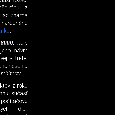
špiráciu z
ríklad známa
zinárodného
ánku
.
 A8000
, ktorý
 jeho návrh
ej a tretej
eho riešenia
rchitects
.
ektov z roku
mnú súčasť
u počítačovo
ých diel,