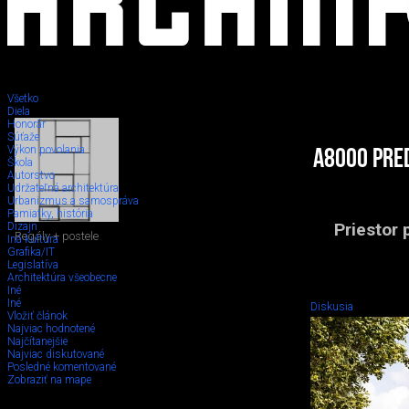
Všetko
Diela
Honorár
Súťaže
Výkon povolania
A8000 pred
Škola
Autorstvo
Udržateľná architektúra
Urbanizmus a samospráva
Pamiatky, história
Priestor 
Dizajn
Regály + postele
Iná kultúra
Grafika/IT
Legislatíva
Architektúra všeobecne
Iné
Iné
Diskusia
Vložiť článok
Najviac hodnotené
Najčítanejšie
Najviac diskutované
Posledné komentované
Zobraziť na mape