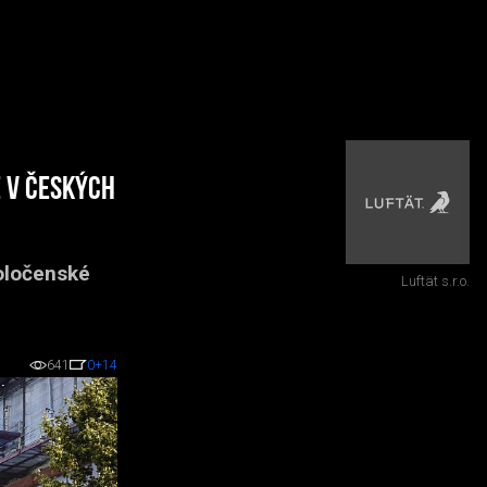
e v Českých
poločenské
Luftät s.r.o.
641
0
+14