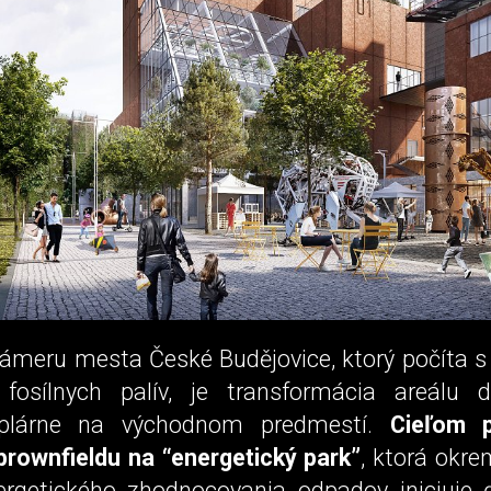
ámeru mesta České Budějovice, ktorý počíta 
 fosílnych palív, je transformácia areálu d
eplárne na východnom predmestí.
Cieľom p
brownfieldu na “energetický park”
, ktorá okre
ergetického zhodnocovania odpadov iniciuje ď