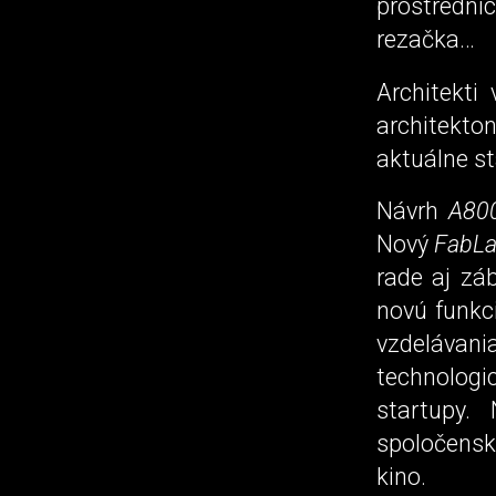
prostrední
rezačka…
Architekti
architekto
aktuálne s
Návrh
A80
Nový
FabL
rade aj záb
novú funkc
vzdelávani
technologi
startupy.
spoločenské
kino.