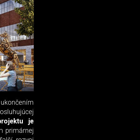
s ukončením
osluhujúcej
rojektu je
m primárnej
alší rozvoj