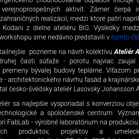
verejnoprospešných aktivít. Zámer čerpá in
ahraničných realizácií, medzi ktoré patrí nap
 Kodani z dielne ateliéru BIG. Výsledky med
workshopu sme nedávno predstavili v
tomto čl
tailnejšie pozrieme na návrh kolektívu
Ateliér
 druhej časti súťaže - porotu najviac zaujal
j premeny bývalej budovy teplárne. Víťazom prv
e - architektonického návrhu fasád a krajinársk
stal česko-švédsky ateliér
Lasovsky Johansson A
liér sa najlepšie vysporiadal s konverziou obj
echnologické a spoločenské centrum. Význa
orí FabLab - výrobné laboratórium na produkci
ných produktov, projektov a umeleck