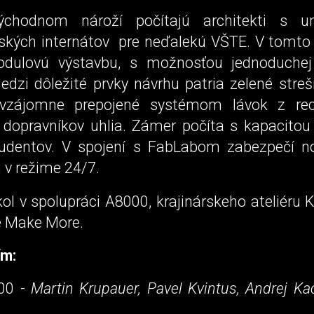
ýchodnom nároží počítajú architekti s u
ských internátov pre neďalekú VŠTE. V tomto 
dulovú výstavbu, s možnosťou jednoduchej 
edzi dôležité prvky návrhu patria zelené stre
 vzájomne prepojené systémom lávok z rec
í dopravníkov uhlia. Zámer počíta s kapacitou
udentov. V spojení s FabLabom zabezpečí n
u v režime 24/7.
ol v spolupráci A8000, krajinárskeho ateliéru Kr
e Make More.
ím:
00 -
Martin Krupauer, Pavel Kvintus, Andrej Ka