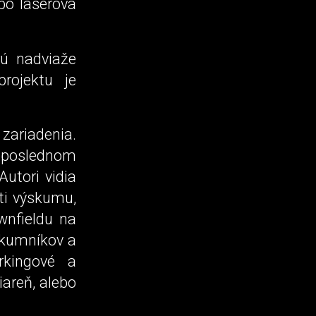
bo laserová
rú nadviaže
projektu je
zariadenia.
neposlednom
Autori vidia
ti výskumu,
wnfieldu na
skumníkov a
rkingové a
iareň, alebo