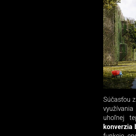
Súčasťou z
využívania
uhoľnej t
konverzia 
funkcie en