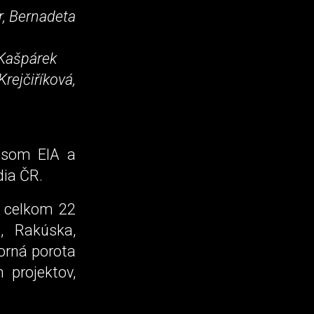
, Bernadeta
j Kašpárek
ejčiříková,
cesom EIA a
dia ČR.
o celkom 22
, Rakúska,
orná porota
 projektov,