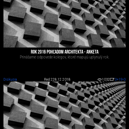
ROK 2016 POHĽADOM ARCHITEKTA - ANKETA
Prinášame odpovede kolegov, ktoré mapujú uplynulý rok.
Diskusia
Red 2
28.12.2018
1032
0
+19
-0