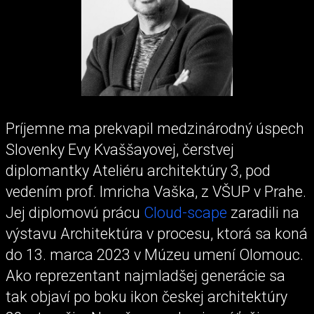
Príjemne ma prekvapil medzinárodný úspech
Slovenky Evy Kvaššayovej, čerstvej
diplomantky Ateliéru architektúry 3, pod
vedením prof. Imricha Vaška, z VŠUP v Prahe.
Jej diplomovú prácu
Cloud-scape
zaradili na
výstavu Architektúra v procesu, ktorá sa koná
do 13. marca 2023 v Múzeu umení Olomouc.
Ako reprezentant najmladšej generácie sa
tak objaví po boku ikon českej architektúry