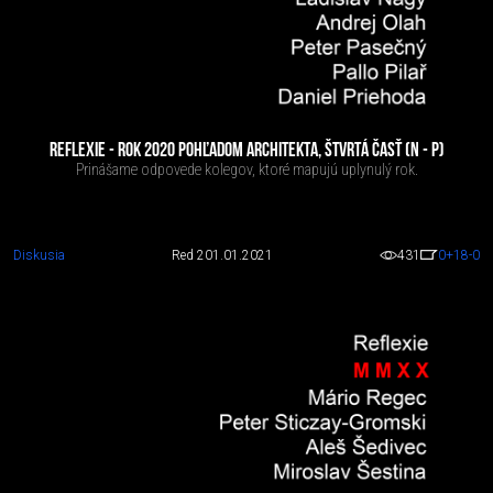
REFLEXIE - ROK 2020 POHĽADOM ARCHITEKTA, ŠTVRTÁ ČASŤ (N - P)
Prinášame odpovede kolegov, ktoré mapujú uplynulý rok.
Diskusia
Red 2
01.01.2021
431
0
+18
-0