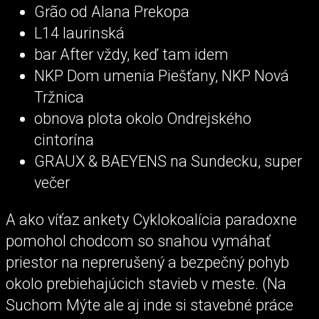
Grão od Alana Prekopa
L14 laurinská
bar After vždy, keď tam idem
NKP Dom umenia Piešťany, NKP Nová
Tržnica
obnova plota okolo Ondrejského
cintorína
GRAUX & BAEYENS na Sundecku, super
večer
A ako víťaz ankety Cyklokoalícia paradoxne
pomohol chodcom so snahou vymáhať
priestor na neprerušený a bezpečný pohyb
okolo prebiehajúcich stavieb v meste. (Na
Suchom Mýte ale aj inde si stavebné práce