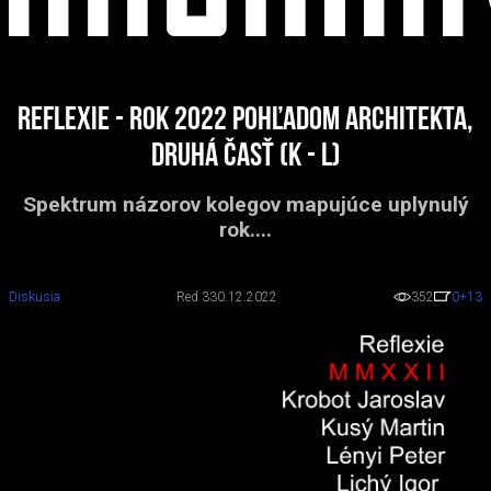
Reflexie - rok 2022 pohľadom architekta,
druhá časť (K - L)
Spektrum názorov kolegov mapujúce uplynulý
rok....
Diskusia
Red 3
30.12.2022
352
0
+13