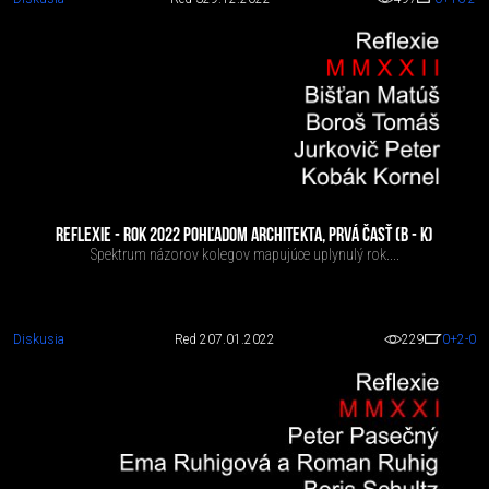
REFLEXIE - ROK 2022 POHĽADOM ARCHITEKTA, PRVÁ ČASŤ (B - K)
Spektrum názorov kolegov mapujúce uplynulý rok....
Diskusia
Red 2
07.01.2022
229
0
+2
-0