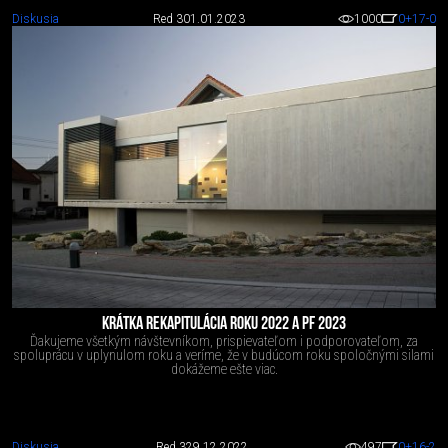
Diskusia
Red 3
01.01.2023
1000
0
+17
-0
KRÁTKA REKAPITULÁCIA ROKU 2022 A PF 2023
Ďakujeme všetkým návštevníkom, prispievateľom i podporovateľom, za
spoluprácu v uplynulom roku a veríme, že v budúcom roku spoločnými silami
dokážeme ešte viac.
Diskusia
Red 3
29.12.2022
497
0
+16
-2