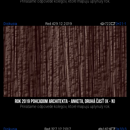
Prinášame odpovede kolegov, ktoré mapujú uplynulý rok.
Diskusia
Red 4
29.12.2019
722
0
+21
-1
ROK 2019 POHĽADOM ARCHITEKTA - ANKETA, DRUHÁ ČASŤ (K - N)
Prinášame odpovede kolegov, ktoré mapujú uplynulý rok.
Diskusia
Red 3
27.12.2017
1626
0
+33
-3