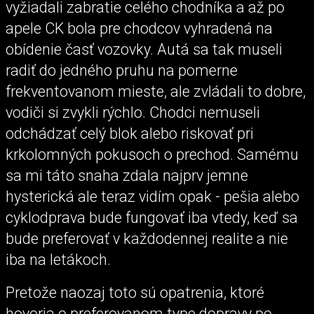
vyžiadali zabratie celého chodníka a až po
apele CK bola pre chodcov vyhradená na
obídenie časť vozovky. Autá sa tak museli
radiť do jedného pruhu na pomerne
frekventovanom mieste, ale zvládali to dobre,
vodiči si zvykli rýchlo. Chodci nemuseli
odchádzať celý blok alebo riskovať pri
krkolomných pokusoch o prechod. Samému
sa mi táto snaha zdala najprv jemne
hysterická ale teraz vidím opak - pešia alebo
cyklodprava bude fungovať iba vtedy, keď sa
bude preferovať v každodennej realite a nie
iba na letákoch.
Pretože naozaj toto sú opatrenia, ktoré
hovoria o preferovanom type dopravy po