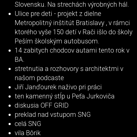
Slovensku. Na strechách výrobných hál.
Ulice pre deti - projekt z dielne
Metropolitný inštitút Bratislavy , v rámci
ktorého vyše 150 detí v Rači išlo do školy
Peším školským autobusom.
14 zabitych chodcov autami tento rok v
BA.
stretnutia a rozhovory s architektmi v
našom podcaste
Jiří Janďourek naživo pri práci
ten kamenný stĺp u Peťa Jurkoviča
diskusia OFF GRID
preklad nad vstupom SNG
celá SNG
vila Bôrik