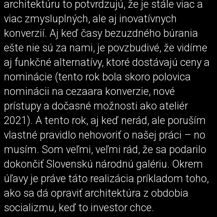
architektúru to potvrdzujú, že je stále viac a
viac zmysluplných, ale aj inovatívnych
konverzií. Aj keď časy bezuzdného búrania
ešte nie sú za nami, je povzbudivé, že vidíme
aj funkčné alternatívy, ktoré dostávajú ceny a
nominácie (tento rok bola skoro polovica
nominácii na cezaara konverzie, nové
prístupy a dočasné možnosti ako ateliér
2021). A tento rok, aj keď nerád, ale poruším
vlastné pravidlo nehovoriť o našej práci – no
musím. Som veľmi, veľmi rád, že sa podarilo
dokončiť Slovenskú národnú galériu. Okrem
úľavy je práve táto realizácia príkladom toho,
ako sa dá opraviť architektúra z obdobia
socializmu, keď to investor chce.