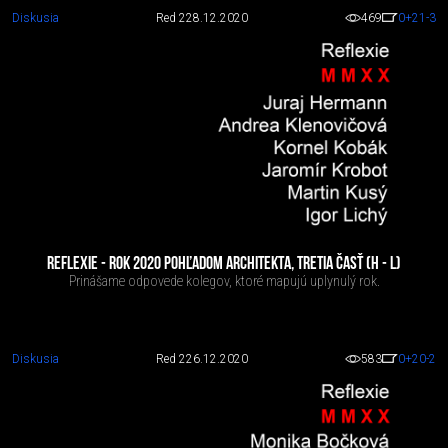
Diskusia
Red 2
28.12.2020
469
0
+21
-3
REFLEXIE - ROK 2020 POHĽADOM ARCHITEKTA, TRETIA ČASŤ (H - L)
Prinášame odpovede kolegov, ktoré mapujú uplynulý rok.
Diskusia
Red 2
26.12.2020
583
0
+20
-2