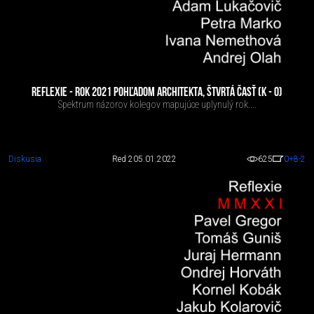
REFLEXIE - ROK 2021 POHĽADOM ARCHITEKTA, ŠTVRTÁ ČASŤ (K - O)
Spektrum názorov kolegov mapujúce uplynulý rok....
Diskusia
Red 2
05.01.2022
625
0
+8
-2