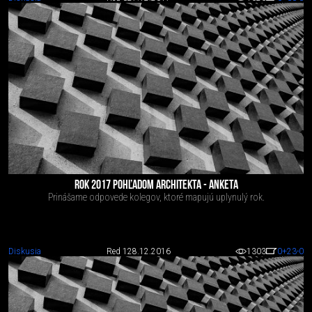
ROK 2017 POHĽADOM ARCHITEKTA - ANKETA
Prinášame odpovede kolegov, ktoré mapujú uplynulý rok.
Diskusia
Red 1
28.12.2016
1303
0
+23
-0