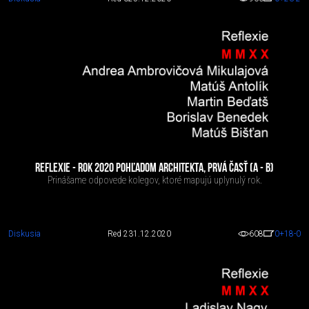
REFLEXIE - ROK 2020 POHĽADOM ARCHITEKTA, PRVÁ ČASŤ (A - B)
Prinášame odpovede kolegov, ktoré mapujú uplynulý rok.
Diskusia
Red 2
31.12.2020
608
0
+18
-0