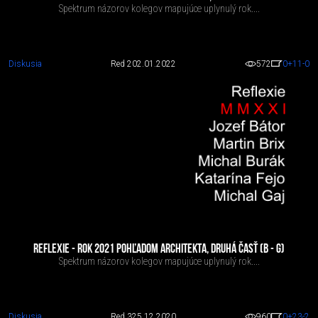
Spektrum názorov kolegov mapujúce uplynulý rok....
Diskusia
Red 2
02.01.2022
572
0
+11
-0
REFLEXIE - ROK 2021 POHĽADOM ARCHITEKTA, DRUHÁ ČASŤ (B - G)
Spektrum názorov kolegov mapujúce uplynulý rok....
Diskusia
Red 3
25.12.2020
960
0
+23
-2