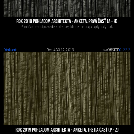
ROK 2019 POHĽADOM ARCHITEKTA - ANKETA, PRVÁ ČASŤ (A - H)
Prinášame odpovede kolegov, ktoré mapujú uplynulý rok.
Diskusia
Red 4
30.12.2019
959
0
+22
-2
ROK 2019 POHĽADOM ARCHITEKTA - ANKETA, TRETIA ČASŤ (P - Z)