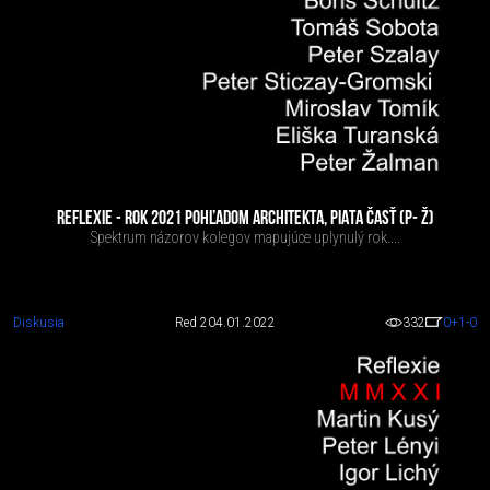
REFLEXIE - ROK 2021 POHĽADOM ARCHITEKTA, PIATA ČASŤ (P- Ž)
Spektrum názorov kolegov mapujúce uplynulý rok....
Diskusia
Red 2
04.01.2022
332
0
+1
-0