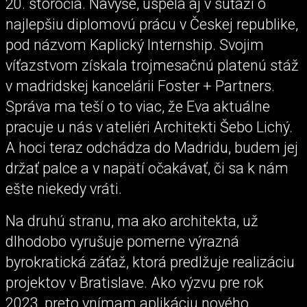
20. storočia. Navyše, uspela aj v súťaži o
najlepšiu diplomovú prácu v Českej republike,
pod názvom Kaplický Internship. Svojim
víťazstvom získala trojmesačnú platenú stáž
v madridskej kancelárii Foster + Partners.
Správa ma teší o to viac, že Eva aktuálne
pracuje u nás v ateliéri Architekti Šebo Lichý.
A hoci teraz odchádza do Madridu, budem jej
držať palce a v napätí očakávať, či sa k nám
ešte niekedy vráti.
Na druhú stranu, ma ako architekta, už
dlhodobo vyrušuje pomerne výrazná
byrokratická záťaž, ktorá predlžuje realizáciu
projektov v Bratislave. Ako výzvu pre rok
2023, preto vnímam aplikáciu nového