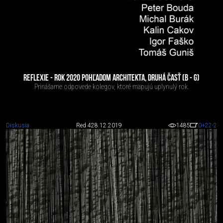
REFLEXIE - ROK 2020 POHĽADOM ARCHITEKTA, DRUHÁ ČASŤ (B - G)
Prinášame odpovede kolegov, ktoré mapujú uplynulý rok.
Diskusia
Red 4
28.12.2019
1485
0
+22
-2