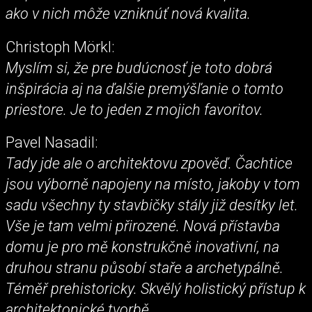
ako v nich môže vzniknúť nová kvalita.
Christoph Mörkl:
Myslím si, že pre budúcnosť je toto dobrá
inšpirácia aj na ďalšie premýšľanie o tomto
priestore. Je to jeden z mojich favoritov.
Pavel Nasadil:
Tady jde ale o architektovu zpověď. Čachtice
jsou výborně napojeny na místo, jakoby v tom
sadu všechny ty stavbičky stály již desítky let.
Vše je tam velmi přirozené. Nová přístavba
domu je pro mě konstrukčně inovativní, na
druhou stranu působí staře a archetypálně.
Téměř prehistoricky. Skvělý holistický přístup k
architektonické tvorbě.