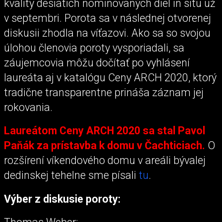
kvality desiatich nominovaných diel in situ už
v septembri. Porota sa v následnej otvorenej
diskusii zhodla na víťazovi. Ako sa so svojou
úlohou členovia poroty vysporiadali, sa
záujemcovia môžu dočítať po vyhlásení
laureáta aj v katalógu Ceny ARCH 2020, ktorý
tradične transparentne prináša záznam jej
rokovania.
Laureátom Ceny ARCH 2020 sa stal Pavol
Paňák za prístavba k domu v Čachticiach.
O
rozšírení víkendového domu v areáli bývalej
dedinskej tehelne sme písali
tu
.
Výber z diskusie poroty: