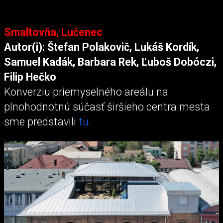
Smaltovňa, Lučenec
Autor(i): Štefan Polakovič, Lukáš Kordík,
Samuel Kadák, Barbara Rek, Ľuboš Dobóczi,
Filip Hečko
Konverziu priemyselného areálu na
plnohodnotnú súčasť širšieho centra mesta
sme predstavili
tu
.