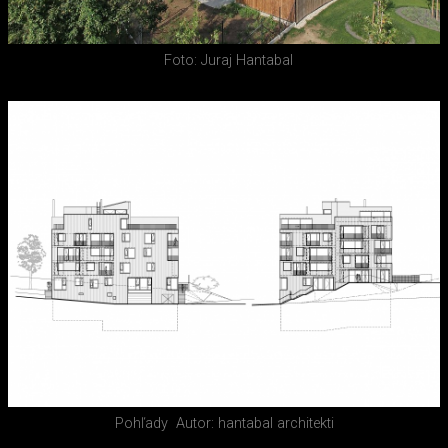
Foto: Juraj Hantabal
Pohľady
Autor: hantabal architekti