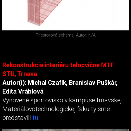
Priestorová schéma
Autor: N/A
Rekonštrukcia interiéru telocvične MTF
STU, Trnava
Autor(i): Michal Czafík, Branislav Puškár,
Edita Vráblová
Vynovené športovisko v kampuse trnavskej
Materiálovotechnologickej fakulty sme
predstavili
tu
.