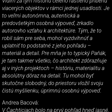
Vidím za tým históriu celého rastlého príbehu
viacerých objektov v rámci jednej usadlosti. Je
to veľmi autonómna, autentická a
predovšetkým osobná výpoveď, zrkadlo
autorovho vzťahu k architektúre. Tým, že to
robil sám pre seba, mohol vyzdvihnúť a
uplatniť to podstatné z jeho pohľadu –
materiál a detail. Pre mňa je to typický Paňák,
je tam takmer všetko, čo architekt zdôrazňuje
aj v iných projektoch – históriu, materialitu a
absolútny dôraz na detail. Tu mohol byť
skutočne slobodný, do priestoru vložil svoju
čistú myšlienku, úprimnú osobnú výpoveď.
Andrea Bacová:
V Čachticiach bolo na prvý pohľad hneď jasné,