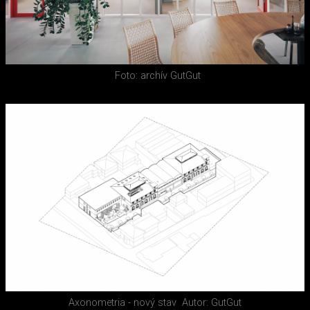
Foto: archív GutGut
Axonometria - nový stav
Autor: GutGut