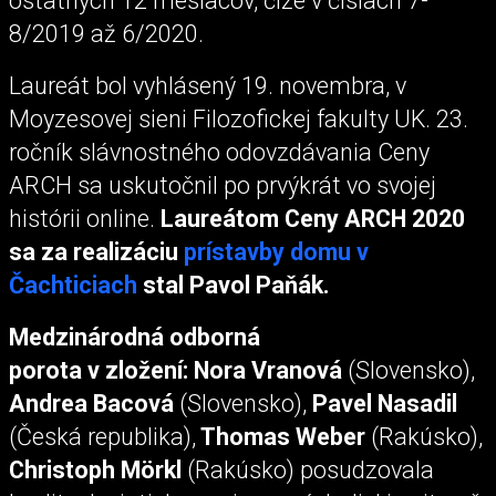
ostatných 12 mesiacov, čiže v číslach 7-
8/2019 až 6/2020.
Laureát bol vyhlásený 19. novembra, v
Moyzesovej sieni Filozofickej fakulty UK. 23.
ročník slávnostného odovzdávania Ceny
ARCH sa uskutočnil po prvýkrát vo svojej
histórii online.
Laureátom Ceny ARCH 2020
sa za realizáciu
prístavby domu v
Čachticiach
stal Pavol Paňák.
Medzinárodná odborná
porota v zložení: Nora Vranová
(Slovensko),
Andrea Bacová
(Slovensko),
Pavel Nasadil
(Česká republika),
Thomas Weber
(Rakúsko),
Christoph Mörkl
(Rakúsko) posudzovala