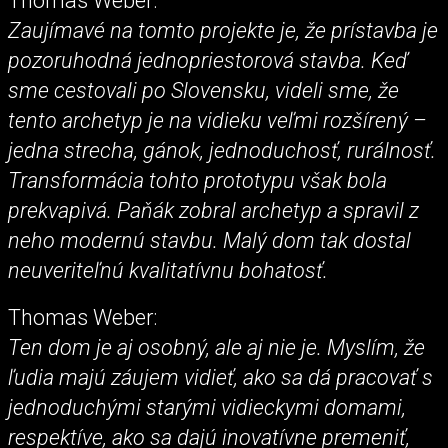
Thomas Weber:
Zaujímavé na tomto projekte je, že prístavba je
pozoruhodná jednopriestorová stavba. Keď
sme cestovali po Slovensku, videli sme, že
tento archetyp je na vidieku veľmi rozšírený –
jedna strecha, gánok, jednoduchosť, rurálnosť.
Transformácia tohto prototypu však bola
prekvapivá. Paňák zobral archetyp a spravil z
neho modernú stavbu. Malý dom tak dostal
neuveriteľnú kvalitatívnu bohatosť.
Thomas Weber:
Ten dom je aj osobný, ale aj nie je. Myslím, že
ľudia majú záujem vidieť, ako sa dá pracovať s
jednoduchými starými vidieckymi domami,
respektíve, ako sa dajú inovatívne premeniť,