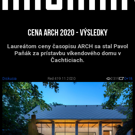
Cena ARCH 2020 - výsledky
Laureátom ceny časopisu ARCH sa stal Pavol
Paňák za prístavbu víkendového domu v
Čachticiach.
Diskusia
Red 4
19.11.2020
2319
0
+18