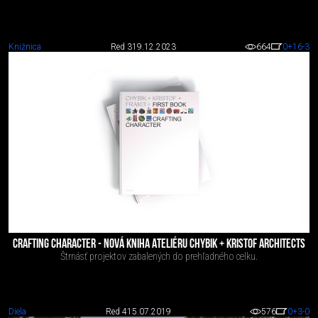
Knižnica
Red 3
19.12.2023
664
0
+16
-3
CRAFTING CHARACTER - NOVÁ KNIHA ATELIÉRU CHYBIK + KRISTOF ARCHITECTS
Štrnásť projektov zabalených do prehľadného celku.
Diela
Red 4
15.07.2019
576
0
+3
-0