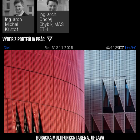
Ing. arch.
Ing. arch.
Ondřej
Michal
Chybík, MAS
Krištof
ETH
VÝBER Z PORTFÓLIA PRÁC
Diela
Red 3
13.11.2025
1139
1
+49
-0
HORÁCKÁ MULTIFUNKČNÍ ARÉNA, JIHLAVA