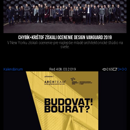
CHYBÍK+KRIŠTOF ZÍSKALI OCENENIE DESIGN VANGUARD 2019
V New Yorku získali ocenenie pre najlepšie mladé architektonické štúdio na
svete.
Kalendárium
Red 4
08.03.2019
265
0
+0
-0