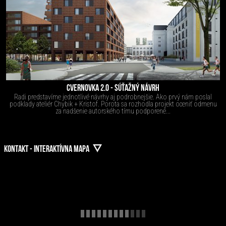
CVERNOVKA 2.0 - SÚŤAŽNÝ NÁVRH
Radi predstavíme jednotlivé návrhy aj podrobnejšie. Ako prvý nám poslal
podklady ateliér Chybik + Kristof. Porota sa rozhodla projekt oceniť odmenu
za nadšenie autorského tímu podporené...
KONTAKT - INTERAKTÍVNA MAPA