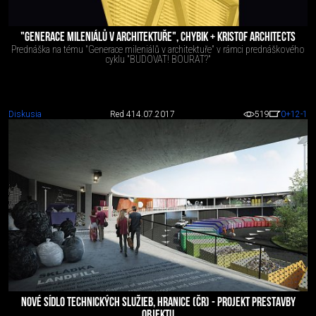
"GENERACE MILENIÁLŮ V ARCHITEKTUŘE", CHYBIK + KRISTOF ARCHITECTS
Prednáška na tému "Generace mileniálů v architektuře" v rámci prednáškového
cyklu "BUDOVAT! BOURAT?"
Diskusia
Red 4
14.07.2017
519
0
+12
-1
NOVÉ SÍDLO TECHNICKÝCH SLUŽIEB, HRANICE (ČR) - PROJEKT PRESTAVBY
OBJEKTU