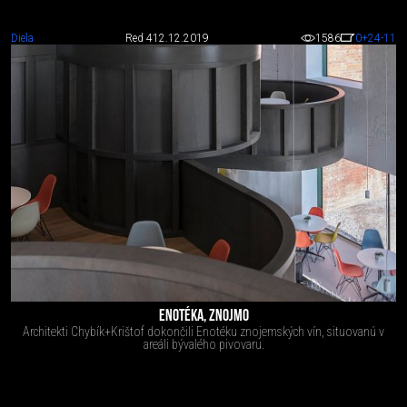
Diela
Red 4
12.12.2019
1586
0
+24
-11
ENOTÉKA, ZNOJMO
Architekti Chybík+Krištof dokončili Enotéku znojemských vín, situovanú v
areáli bývalého pivovaru.