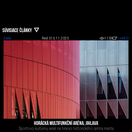
SÚVISIACE ČLÁNKY
Diela
Red 3
13.11.2025
1139
1
+49
-0
HORÁCKÁ MULTIFUNKČNÍ ARÉNA, JIHLAVA
Športovo-kultúrny areál na hranici historického centra mesta