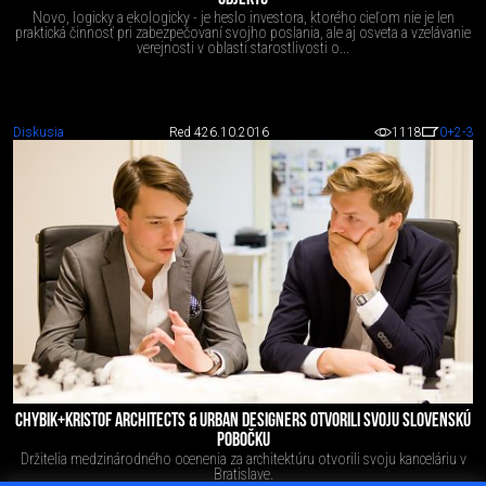
Novo, logicky a ekologicky - je heslo investora, ktorého cieľom nie je len
praktická činnosť pri zabezpečovaní svojho poslania, ale aj osveta a vzelávanie
verejnosti v oblasti starostlivosti o...
Diskusia
Red 4
26.10.2016
1118
0
+2
-3
CHYBIK+KRISTOF ARCHITECTS & URBAN DESIGNERS OTVORILI SVOJU SLOVENSKÚ
POBOČKU
Držitelia medzinárodného ocenenia za architektúru otvorili svoju kanceláriu v
Bratislave.