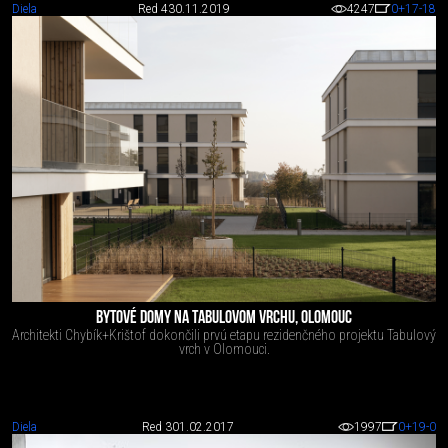
Diela
Red 4
30.11.2019
4247
0
+17
-18
BYTOVÉ DOMY NA TABULOVOM VRCHU, OLOMOUC
Architekti Chybík+Krištof dokončili prvú etapu rezidenčného projektu Tabulový
vrch v Olomouci.
Diela
Red 3
01.02.2017
1997
0
+19
-0