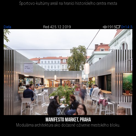
Športovo-kultúrny areál na hranici historického centra mesta
Diela
Red 4
25.12.2019
1915
0
+14
-3
MANIFESTO MARKET, PRAHA
Modulárna architektúra ako dočasné oživenie mestského bloku.