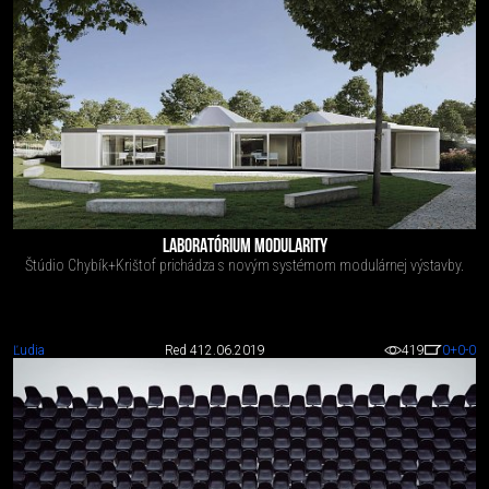
LABORATÓRIUM MODULARITY
Štúdio Chybík+Krištof prichádza s novým systémom modulárnej výstavby.
Ľudia
Red 4
12.06.2019
419
0
+0
-0