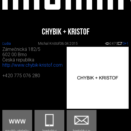
CHYBIK + KRISTOF
Ľudia
Michal Krištof
06.04.2015
2470
0
+1
Zámečnická 182/5
602 00 Brno
Česká republika
http://www.chybik-kristof.com
+420 775 076 280
navštív stránku
kontaktuj
kontaktuj e-