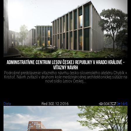
ADMINISTRATÍVNE CENTRUM LESOV ČESKEJ REPUBLIKY V HRADCI KRÁLOVÉ -
VÍŤAZNÝ NÁVRH
Podrobné predstavenie víťazného návrhu česko-slovenského ateliéru Chybík +
Kristof. Návrh zvíťazil v druhom kole medzinárodnej architektonickej súťaže na
nové sídlo Lesov Českej...
Diela
Red 3
02.12.2016
3047
0
+16
-5