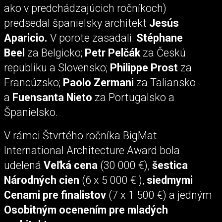
ako v predchádzajúcich ročníkoch)
predsedal španielsky architekt
Jesús
Aparicio.
V porote zasadali:
Stéphane
Beel
za Belgicko;
Petr Pelčák
za Českú
republiku a Slovensko;
Philippe Prost
za
Francúzsko;
Paolo Zermani
za Taliansko
a
Fuensanta Nieto
za Portugalsko a
Španielsko.
V rámci Štvrtého ročníka BigMat
International Architecture Award bola
udelená
Veľká cena
(30 000 €),
šestica
Národných cien
(6 x 5 000 € ),
siedmymi
Cenami pre finalistov
(7 x 1 500 €) a jedným
Osobitným ocenením pre mladých