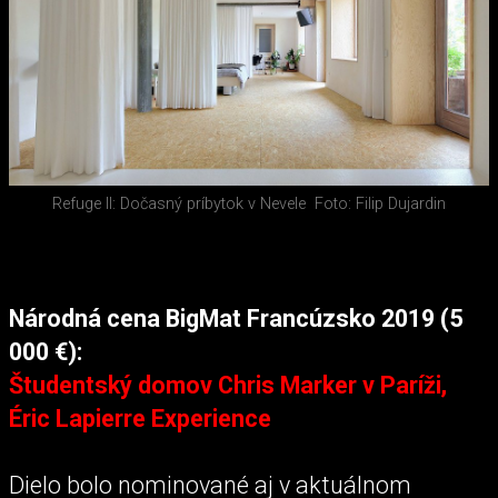
Refuge II: Dočasný príbytok v Nevele
Foto: Filip Dujardin
Národná cena BigMat Francúzsko 2019 (5
000 €):
Študentský domov Chris Marker v Paríži,
Éric Lapierre Experience
Dielo bolo nominované aj v aktuálnom