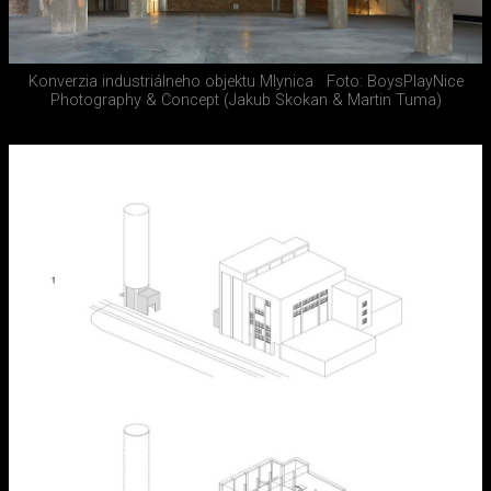
Konverzia industriálneho objektu Mlynica
Foto: BoysPlayNice
Photography & Concept (Jakub Skokan & Martin Tuma)