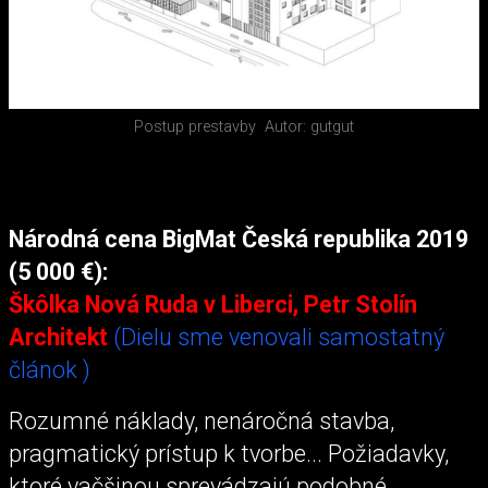
Postup prestavby
Autor: gutgut
Národná cena BigMat Česká republika 2019
(5 000 €):
Škôlka Nová Ruda v Liberci, Petr Stolín
Architekt
(Dielu sme venovali samostatný
článok )
Rozumné náklady, nenáročná stavba,
pragmatický prístup k tvorbe... Požiadavky,
ktoré vačšinou sprevádzajú podobné