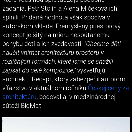
zadania. Petr Stolín a Alena Mičeková ich
splnili. Pridaná hodnota však spočíva v
autorskom vklade. Premyslený priestorový
koncept je šitý na mieru nespútanému
pohybu detí a ich zvedavosti.
"Chceme děti
naučit vnímat architekturu prostoru v
rozličných formách, které jsme se snažili
zapsat do celé kompozice,"
vysvetľujú
architekti. Recept, ktorý zabezpečil autorom
víťazstvo v aktuálnom ročníku
Českej ceny za
architektúru
, bodoval aj v medzinárodnej
súťaži BigMat.