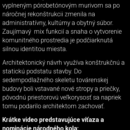
vyplneným pórobetónovým murivom sa po
náročnej rekonštrukcii zmenila na
administratívny, kultúrny a obytný súbor.
Zaujímavý mix funkcií a snaha o vytvorenie
komunitného prostredia je podčiarknutá
silnou identitou miesta.
Architektonický návrh využíva konštrukčnú a
statickú podstatu stavby. Do
sedempodlažného skeletu továrenskej
budovy boli vstavané nové stropy a priečky,
pôvodnú priestorovú veľkorysosť sa napriek
tomu podarilo architektom zachovať.
Krátke video predstavujúce víťaza a
nominácie národného kola: