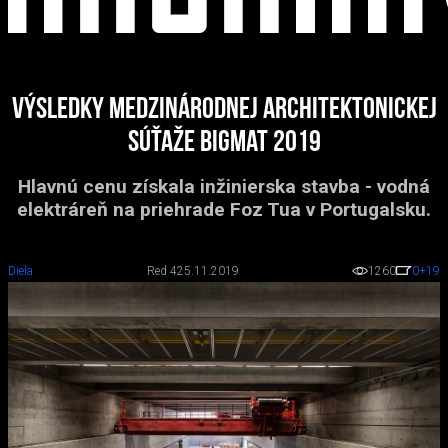
Výsledky medzinárodnej architektonickej
súťaže BigMat 2019
Hlavnú cenu získala inžinierska stavba - vodná
elektráreň na priehrade Foz Tua v Portugalsku.
Diela
Red 4
25.11.2019
1260
0
+19