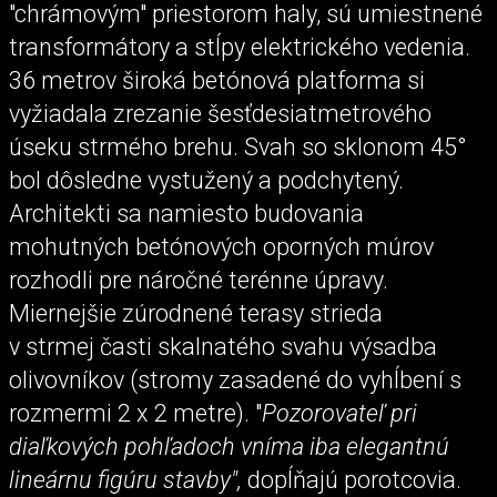
"chrámovým" priestorom haly, sú umiestnené
transformátory a stĺpy elektrického vedenia.
36 metrov široká betónová platforma si
vyžiadala zrezanie šesťdesiatmetrového
úseku strmého brehu. Svah so sklonom 45°
bol dôsledne vystužený a podchytený.
Architekti sa namiesto budovania
mohutných betónových oporných múrov
rozhodli pre náročné terénne úpravy.
Miernejšie zúrodnené terasy strieda
v strmej časti skalnatého svahu výsadba
olivovníkov (stromy zasadené do vyhĺbení s
rozmermi 2 x 2 metre). "
Pozorovateľ pri
diaľkových pohľadoch vníma iba elegantnú
lineárnu figúru stavby",
dopĺňajú porotcovia.