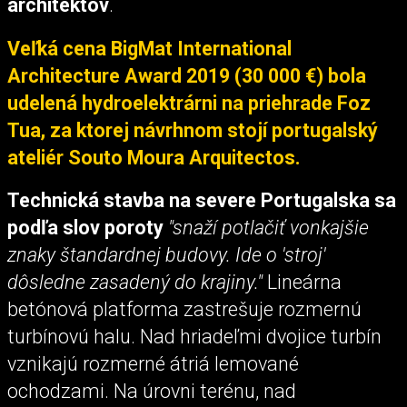
architektov
.
Veľká cena BigMat International
Architecture Award 2019 (30 000 €) bola
udelená hydroelektrárni na priehrade Foz
Tua, za ktorej návrhnom stojí portugalský
ateliér Souto Moura Arquitectos.
Technická stavba na severe Portugalska sa
podľa slov poroty
"snaží potlačiť vonkajšie
znaky štandardnej budovy. Ide o 'stroj'
dôsledne zasadený do krajiny."
Lineárna
betónová platforma zastrešuje rozmernú
turbínovú halu. Nad hriadeľmi dvojice turbín
vznikajú rozmerné átriá lemované
ochodzami. Na úrovni terénu, nad