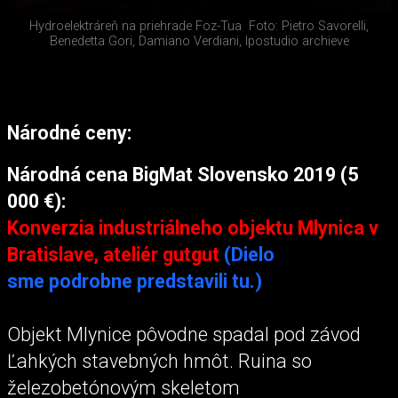
Hydroelektráreň na priehrade Foz-Tua
Foto: Pietro Savorelli,
Benedetta Gori, Damiano Verdiani, Ipostudio archieve
Národné ceny:
Národná cena BigMat Slovensko 2019 (5
000 €):
Konverzia industriálneho objektu Mlynica v
Bratislave, ateliér gutgut
(Dielo
sme podrobne predstavili tu.)
Objekt Mlynice pôvodne spadal pod závod
Ľahkých stavebných hmôt. Ruina so
železobetónovým skeletom