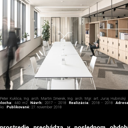
 Peter Kuklica, Ing. arch. Martin Smerek, Ing. arch. Mgr. art. Juraj Hubinský
plocha:
440 m2
Návrh:
2017 - 2018
Realizácia:
2018 - 2018
Adres
sko
Publikované:
27. november 2018
prostredie prechádza v poslednom obdob