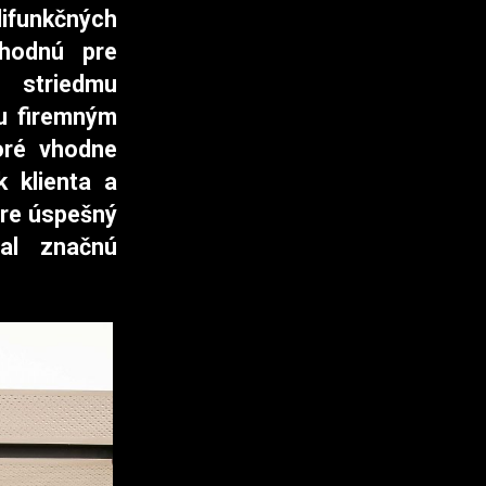
ifunkčných
vhodnú pre
 striedmu
ru firemným
oré vhodne
k klienta a
pre úspešný
val značnú