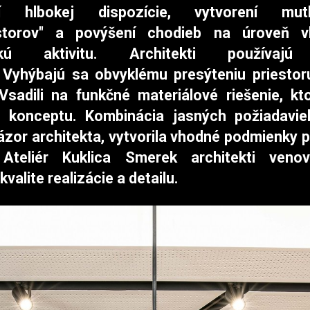
ní hlbokej dispozície, vytvorení mutl
estorov" a povýšení chodieb na úroveň 
nskú aktivitu.
Architekti používajú
 Vyhýbajú sa obvyklému presýteniu priesto
Vsadili na
funkčné materiálové riešenie, kt
 konceptu. K
ombinácia jasných požiadavie
ázor architekta, vytvorila vhodné podmienky 
 Ateliér Kuklica Smerek architekti veno
valite realizácie a detailu.