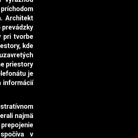
s príchodom
. Architekt
o prevádzky
 pri tvorbe
estory, kde
uzavretých
e priestory
lefonátu je
 informácií
stratívnom
erali najmä
repojenie
spočíva v