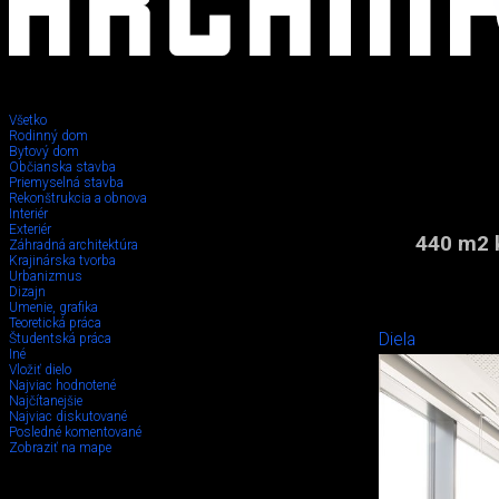
Všetko
Rodinný dom
Bytový dom
Občianska stavba
Priemyselná stavba
Rekonštrukcia a obnova
Interiér
Exteriér
440 m2 k
Záhradná architektúra
Krajinárska tvorba
Urbanizmus
Dizajn
Umenie, grafika
Teoretická práca
Diela
Študentská práca
Iné
Vložiť dielo
Najviac hodnotené
Najčítanejšie
Najviac diskutované
Posledné komentované
Zobraziť na mape