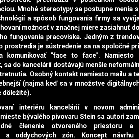
ciou. Mnohé stereotypy sa postupne menia 
hnológií a spôsob fungovania firmy sa vyvíja
rhovaní možnosť v značnej miere zasiahnuť d
ho fungovania pracoviska.
Jedným z trendov
 prostredia je sústredenie sa na spoločné pri
a komunikovať "face to face". Namiesto 
, sa do kancelárií dostávajú menšie neformáln
stretnutia. Osobný kontakt namiesto mailu a te
ebnejší (najmä keď sa v množstve digitálnych
e dôležité).
ovaní interiéru kancelárií v novom admini
 mieste bývalého pivovaru Stein sa autori zam
adné členenie otvoreného priestoru a
p
ka a oddychových zón. Koncept návrhu 