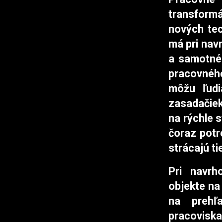
transformá
nových tec
má pri nav
a samotné
pracovného
môžu ľudi
zasadačiek
na rýchle 
čoraz potr
strácajú ti
Pri navrh
objekte na
na prehľ
pracovis