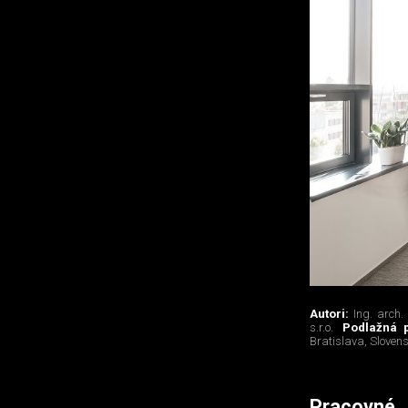
Autori:
Ing. arch.
s.r.o.
Podlažná 
Bratislava, Sloven
Pracovné 