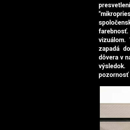
presvetle
"mikropri
spoloče
farebnosť.
vizuálom. 
zapadá do
dôvera v n
výsledok.
pozornosť k