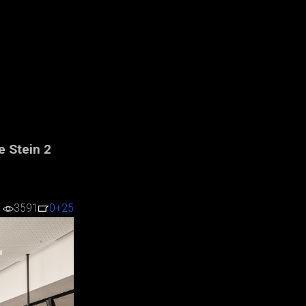
e Stein 2
3591
0
+25