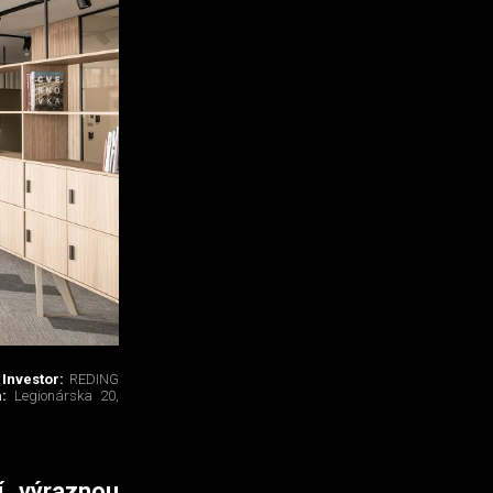
Investor:
REDING
a:
Legionárska 20,
í výraznou