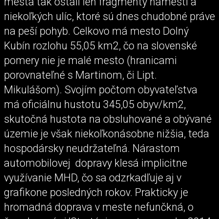
mesta tak ostali len fragmenty námestí a
niekoľkých ulíc, ktoré sú dnes chudobné práve
na peší pohyb. Celkovo má mesto Dolný
Kubín rozlohu 55,05 km2, čo na slovenské
pomery nie je malé mesto (hranicami
porovnateľné s Martinom, či Lipt.
Mikulášom). Svojím počtom obyvateľstva
má oficiálnu hustotu 345,05 obyv/km2,
skutočná hustota na obsluhované a obývané
územie je však niekoľkonásobne nižšia, teda
hospodársky neudržateľná. Nárastom
automobilovej dopravy klesá implicitne
využívanie MHD, čo sa odzrkadľuje aj v
grafikone posledných rokov. Prakticky je
hromadná doprava v meste nefunčkná, o