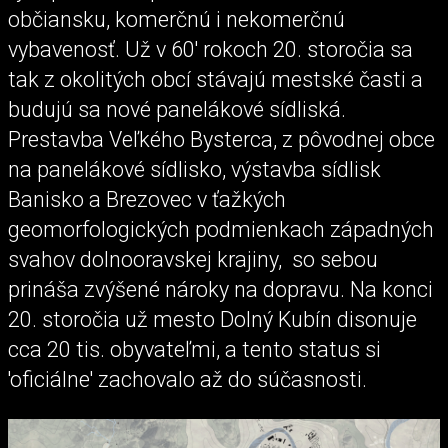
občiansku, komerčnú i nekomerčnú
vybavenosť. Už v 60' rokoch 20. storočia sa
tak z okolitých obcí stávajú mestské časti a
budujú sa nové panelákové sídliská.
Prestavba Veľkého Bysterca, z pôvodnej obce
na panelákové sídlisko, výstavba sídlisk
Banisko a Brezovec v ťažkých
geomorfologických podmienkach západných
svahov dolnooravskej krajiny, so sebou
prináša zvýšené nároky na dopravu. Na konci
20. storočia už mesto Dolný Kubín disonuje
cca 20 tis. obyvateľmi, a tento status si
'oficiálne' zachovalo až do súčasnosti.