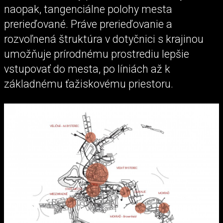
naopak, tangenciálne polohy mesta
prerieďované. Práve prerieďovanie a
rozvoľnená štruktúra v dotyčnici s krajinou
umožňuje prírodnému prostrediu lepšie
vstupovať do mesta, po líniách až k
základnému ťažiskovému priestoru.