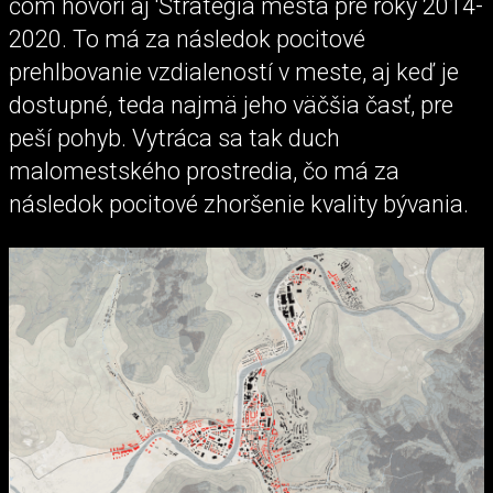
čom hovorí aj 'Stratégia mesta pre roky 2014-
2020. To má za následok pocitové
prehlbovanie vzdialeností v meste, aj keď je
dostupné, teda najmä jeho väčšia časť, pre
peší pohyb. Vytráca sa tak duch
malomestského prostredia, čo má za
následok pocitové zhoršenie kvality bývania.