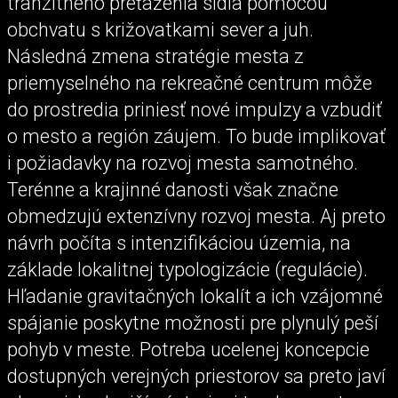
tranzitného preťaženia sídla pomocou
obchvatu s križovatkami sever a juh.
Následná zmena stratégie mesta z
priemyselného na rekreačné centrum môže
do prostredia priniesť nové impulzy a vzbudiť
o mesto a región záujem. To bude implikovať
i požiadavky na rozvoj mesta samotného.
Terénne a krajinné danosti však značne
obmedzujú extenzívny rozvoj mesta. Aj preto
návrh počíta s intenzifikáciou územia, na
základe lokalitnej typologizácie (regulácie).
Hľadanie gravitačných lokalít a ich vzájomné
spájanie poskytne možnosti pre plynulý peší
pohyb v meste. Potreba ucelenej koncepcie
dostupných verejných priestorov sa preto javí