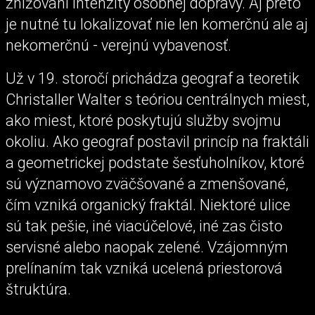
znižovaní intenzity osobnej dopravy. Aj preto
je nutné tu lokalizovať nie len komerčnú ale aj
nekomerčnú - verejnú vybavenosť.
Už v 19. storočí prichádza geograf a teoretik
Christaller Walter s teóriou centrálnych miest,
ako miest, ktoré poskytujú služby svojmu
okoliu. Ako geograf postavil princíp na fraktáli
a geometrickej podstate šesťuholníkov, ktoré
sú významovo zväčšované a zmenšované,
čím vzniká organický fraktál. Niektoré ulice
sú tak pešie, iné viacúčelové, iné zas čisto
servisné alebo naopak zelené. Vzájomným
prelínaním tak vzniká ucelená priestorová
štruktúra.