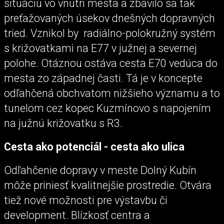
situáciu vo vnútri mesta a zbavilo sa tak
preťažovaných úsekov dnešných dopravných
tried. Vznikol by radiálno-polokružný systém
s križovatkami na E77 v južnej a severnej
polohe. Otáznou ostáva cesta E70 vedúca do
mesta zo západnej časti. Tá je v koncepte
odľahčená obchvatom nižšieho významu a to
tunelom cez kopec Kuzmínovo s napojením
na južnú križovatku s R3.
Cesta ako potenciál - cesta ako ulica
Odľahčenie dopravy v meste Dolný Kubín
môže priniesť kvalitnejšie prostredie. Otvára
tiež nové možnosti pre výstavbu či
development. Blízkosť centra a