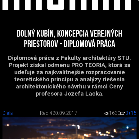
Dolný Kubín, koncepcia verejných
priestorov - diplomová práca
Diplomová práca z Fakulty architektúry STU.
Projekt získal odmenu PRO TEORIA, ktorá sa
udeľuje za najkvalitnejšie rozpracovanie
teoretického princípu a analýzy riešenia
architektonického návrhu v rámci Ceny
profesora Jozefa Lacka.
Diela
Red 4
20.09.2017
1630
0
+15