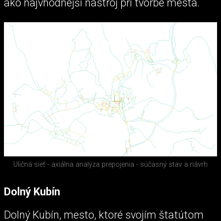
ako najvhodnejší nástroj pri tvorbe mesta.
Uličná sieť - axiálna analýza prepojenia - súčasný stav a návrh
Dolný Kubín
Dolný Kubín, mesto, ktoré svojím štatútom