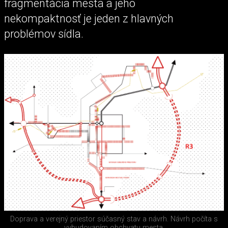
fragmentácia mesta a jeho
nekompaktnosť je jeden z hlavných
problémov sídla.
Doprava a verejný priestor súčasný stav a návrh. Návrh počíta s
vybudovaním obchvatu mesta.