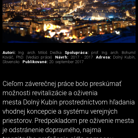
Autori:
Ing. arch. Miloš Diežka
Spolupráca:
prof. Ing. arch. Bohumil
Kováč, PhD. (Vedúci práce)
Návrh:
2017 - 2017
Adresa:
Dolný Kubín,
Slovensko
Publikované:
20. september 2017
Cieľom záverečnej práce bolo preskúmať
možnosti revitalizácie a oživenia
mesta Dolný Kubín prostredníctvom hľadania
vhodnej koncepcie a systému verejných
priestorov. Predpokladom pre oživenie mesta
je odstránenie dopravného, najmä