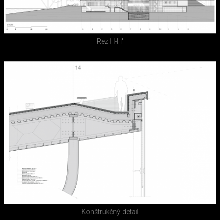
Rez H-H'
Konštrukčný detail