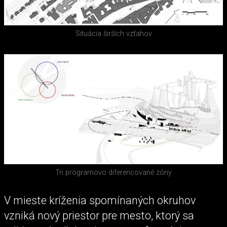
Situácia širších vzťahov
Tri programovo diferencované zóny
V mieste kríženia spomínaných okruhov
vzniká nový priestor pre mesto, ktorý sa