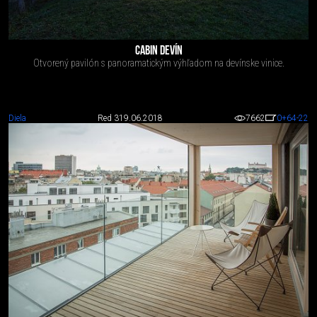
CABIN DEVÍN
Otvorený pavilón s panoramatickým výhľadom na devínske vinice.
Diela
Red 3
19.06.2018
7662
0
+64
-22