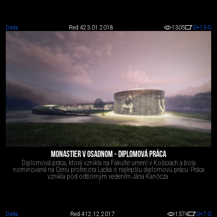
Diela
Red 4
23.01.2018
1305
0
+13
-0
MONASTIER V OSADNOM - DIPLOMOVÁ PRÁCA
Diplomová práca, ktorá vznikla na Fakulte umení v Košiciach a bola
nominovaná na Cenu profesora Lacka o najlepšiu diplomovú prácu. Práca
vznikla pod odborným vedením Jána Kanócza.
Diela
Red 4
12.12.2017
1374
0
+7
-0