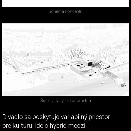
Schéma konceptu
Širšie vzťahy - axonometria
Divadlo sa poskytuje variabilný priestor
pre kultúru. Ide o hybrid medzi