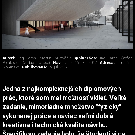
Autori:
Ing. arch. Martin Mikovčák
Spolupráca:
Ing. arch. Štefan
Polakovič (vedúci práce)
Návrh:
2016 - 2017
Adresa:
Trenčín,
Slovensko
Publikované:
19. júl 2017
Jedna z najkomplexnejších diplomových
prác, ktoré som mal možnosť vidieť. Veľké
zadanie, mimoriadne množstvo "fyzicky"
vykonanej práce a naviac veľmi dobrá
kreatívna i technická kvalita návrhu.
Špecifikom zadania bolo, že študenti si na