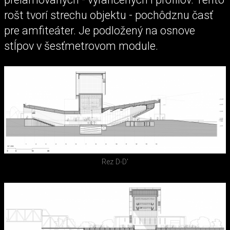
rošt tvorí strechu objektu - pochôdznu časť
pre amfiteáter. Je podložený na osnove
stĺpov v šesťmetrovom module.
Rez D-D'