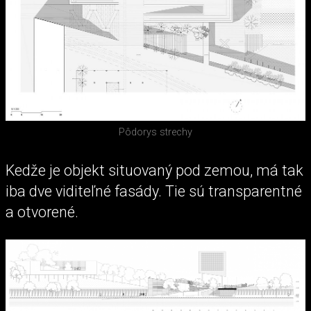
Pôdorys strechy
Kedže je objekt situovaný pod zemou, má tak
iba dve viditeľné fasády. Tie sú transparentné
a otvorené.