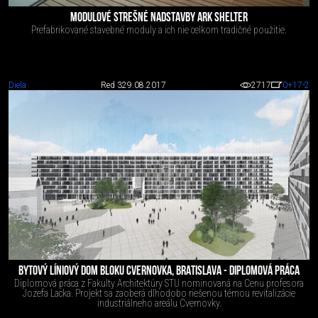
MODULOVÉ STREŠNÉ NADSTAVBY ARK SHELTER
Prefabrikované stavebné moduly a ich nie celkom tradičné použitie.
Diela
Red 3
29.08.2017
2717
0
+17
-2
BYTOVÝ LÍNIOVÝ DOM BLOKU CVERNOVKA, BRATISLAVA - DIPLOMOVÁ PRÁCA
Diplomová práca z Fakulty Architektúry STU nominovaná na Cenu profesora
Jozefa Lacka. Projekt sa zaoberá dlhodobo riešenou témou revitalizácie
industriálneho areálu Cvernovky.