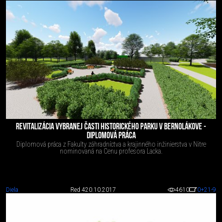
REVITALIZÁCIA VYBRANEJ ČASTI HISTORICKÉHO PARKU V BERNOLÁKOVE -
DIPLOMOVÁ PRÁCA
Diplomová práca z Fakulty záhradníctva a krajinného inžinierstva v Nitre
nominovaná na Cenu profesora Lacka.
Diela
Red 4
20.10.2017
4610
0
+21
-9