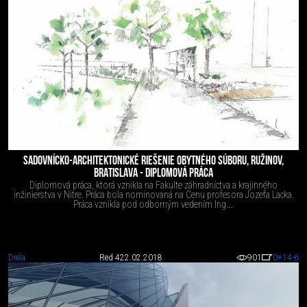
SADOVNÍCKO-ARCHITEKTONICKÉ RIEŠENIE OBYTNÉHO SÚBORU, RUŽINOV,
BRATISLAVA - DIPLOMOVÁ PRÁCA
Diplomová práca, ktorá vznikla na Fakulte záhradníctva a krajinného
inžinierstva v Nitre. Práca bola nominovaná na Cenu profesora Jozefa Lacka.
Práca vznikla pod odborným vedením Ing....
Diela
Red 4
22.02.2018
901
0
+14
-6