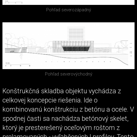
Pohľad severozápadný
Pohľad severovýchodný
Konštrukčná skladba objektu vychádza z
celkovej koncepcie riešenia. Ide o
kombinovanú konštrukciu z betónu a ocele. V
spodnej časti sa nachádza betónový skelet,
ktorý je presterešený oceľovým roštom z
prelamovaných - vyľahčených I profilov. Tento