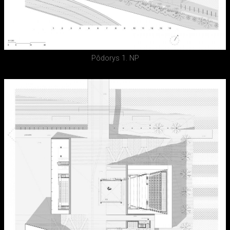
Pôdorys 1. NP