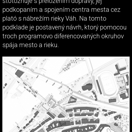
stotožňuje s preložením dopravy, jej
podkopaním a spojením centra mesta cez
plató s nábrežím rieky Váh. Na tomto
podklade je postavený návrh, ktorý pomocou
troch programovo diferencovaných okruhov
spája mesto a rieku.