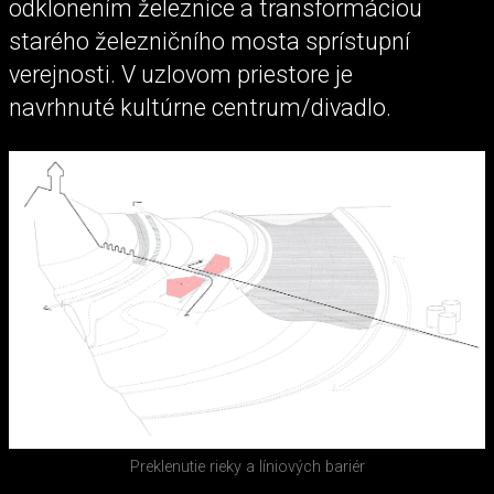
odklonením železnice a transformáciou
starého železničního mosta sprístupní
verejnosti. V uzlovom priestore je
navrhnuté kultúrne centrum/divadlo.
Preklenutie rieky a líniových bariér