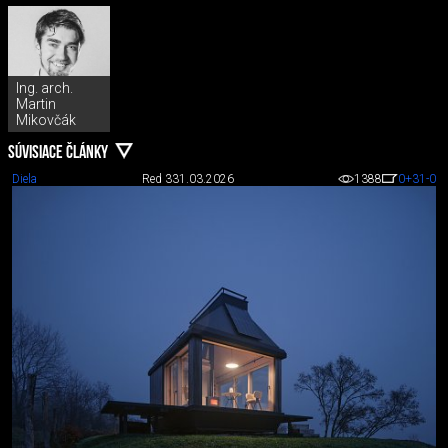
Ing. arch.
Martin
Mikovčák
SÚVISIACE ČLÁNKY
Diela
Red 3
31.03.2026
1388
0
+31
-0