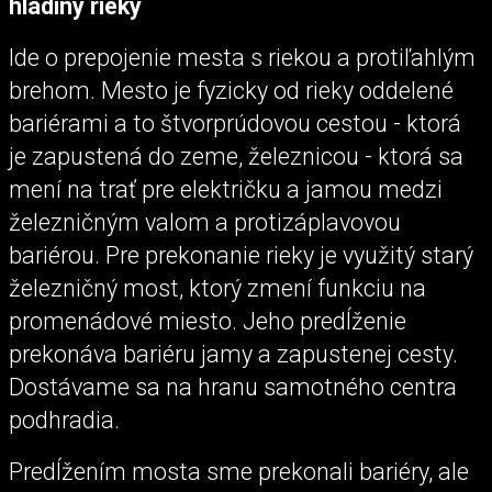
hladiny rieky
Ide o prepojenie mesta s riekou a protiľahlým
brehom. Mesto je fyzicky od rieky oddelené
bariérami a to štvorprúdovou cestou - ktorá
je zapustená do zeme, železnicou - ktorá sa
mení na trať pre električku a jamou medzi
železničným valom a protizáplavovou
bariérou. Pre prekonanie rieky je využitý starý
železničný most, ktorý zmení funkciu na
promenádové miesto. Jeho predĺženie
prekonáva bariéru jamy a zapustenej cesty.
Dostávame sa na hranu samotného centra
podhradia.
Predĺžením mosta sme prekonali bariéry, ale