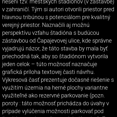
riešení tzv. mestských štadiónov (v zástavbe)
v zahraničí. Tým si autori otvorili priestor pred
hlavnou tribúnou s potenciálom pre kvalitný
verejný priestor. Naznačili aj možnú
perspektívu vzťahu štadióna s budúcou
zástavbou od Čapajevovej ulice, kde správne
vyjadrujú názor, že táto stavba by mala byť
priechodná tak, aby so štadiónom vytvorila
jeden celok – túto možnosť naznačuje
grafická príloha textovej časti návrhu.
Výkresová časť prezentuje dočasné riešenie s
využitím územia na herné plochy variantne
využiteľné ako rezervné parkovanie (pozn.
poroty : táto možnosť prichádza do úvahy v
prípade vylúčenia možnosti parkovať pod