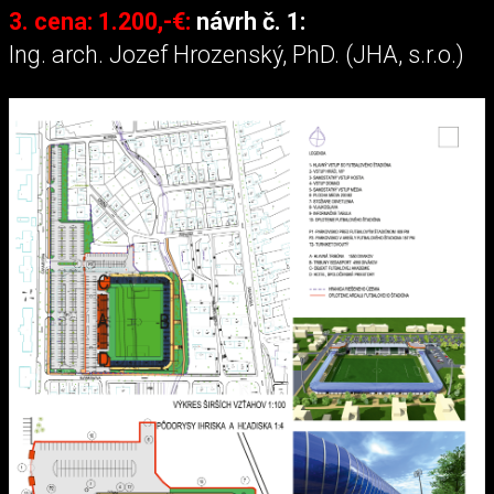
3. cena: 1.200,-€:
návrh č. 1:
Ing. arch. Jozef Hrozenský, PhD. (JHA, s.r.o.)