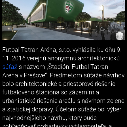
Futbal Tatran Aréna, s.r.o. vyhlásila ku dňu 9.
11. 2016 verejnú anonymnú architektonickú
súťaž
s názvom „Štadión: Futbal Tatran
Aréna v Prešove“. Predmetom súťaže návrhov
bolo architektonické a priestorové riešenie
futbalového štadióna so zázemím a
urbanistické riešenie areálu s návrhom zelene
a statickej dopravy. Účelom súťaže bol výber
najvhodnejšieho návrhu, ktorý bude
zohľadňovať požiadavky vyhlasovateľa, a