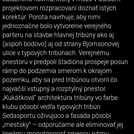
projektovom rozpracovaní doznať istých
korektúr. Porota navrhuje, aby nimi
jednoznačne bolo vytvorenie verejného
parteru na stavbe hlavnej tribúny ako aj
(aspoň bodovo) aj od strany Bjornsonovej
ulice v typových tribúnach. Verejnému
priestoru v predpolí štadióna prospeje posun
rámp do podzemia smerom k okrajom
pozemku, aby sa pred tribúnou otvoril čo
najväčší vstupný a rozptylný priestor.
„Kukátková“ architektúra tribúny vo farbe
klubu pôsobí vedľa typových tribún
Sedasportu oživujúco a fasáda pôsobí
„mestsky“ – odporúčame ale eliminovať jej
lineárnu monotónnosť zmenou rytmu,