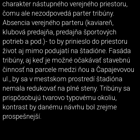
charakter nástupného verejného priestoru,
čomu ale nezodpovedá parter tribúny.
Absencia verejného parteru (kaviareň,
klubová predajňa, predajňa športových
potrieb a pod.)- to by prinieslo do priestoru
život aj mimo podujatí na štadióne. Fasáda
tribúny, aj keď je možné očakávať stavebnú
činnosť na parcele medzi ňou a Čapajevovou
ul., by sa v mestskom prostredí štadióna
nemala redukovať na plné steny. Tribúny sa
prispôsobujú tvarovo typovému okoliu,
kontrast by danému návrhu bol zrejme
prospešnejší.