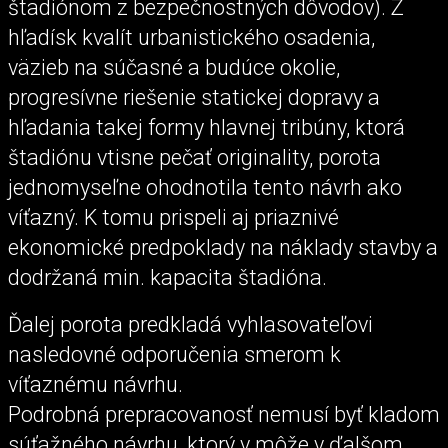
štadiónom z bezpečnostných dôvodov). Z
hľadísk kvalít urbanistického osadenia,
väzieb na súčasné a budúce okolie,
progresívne riešenie statickej dopravy a
hľadania takej formy hlavnej tribúny, ktorá
štadiónu vtisne pečať originality, porota
jednomyseľne ohodnotila tento návrh ako
víťazný. K tomu prispeli aj priaznivé
ekonomické predpoklady na náklady stavby a
dodržaná min. kapacita štadióna.
Ďalej porota predkladá vyhlasovateľovi
nasledovné odporučenia smerom k
víťaznému návrhu.
Podrobná prepracovanosť nemusí byť kladom
súťažného návrhu, ktorý v môže v ďalšom