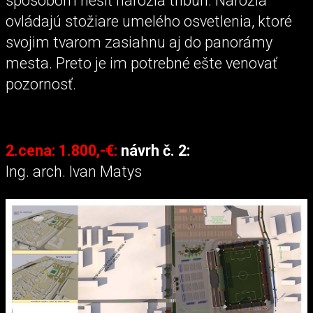
spôsobom riešiť nárožia tribún. Nárožia
ovládajú stožiare umelého osvetlenia, ktoré
svojim tvarom zasiahnu aj do panorámy
mesta. Preto je im potrebné ešte venovať
pozornosť.
2.cena: 1.800,-€:
návrh č. 2:
Ing. arch. Ivan Matys