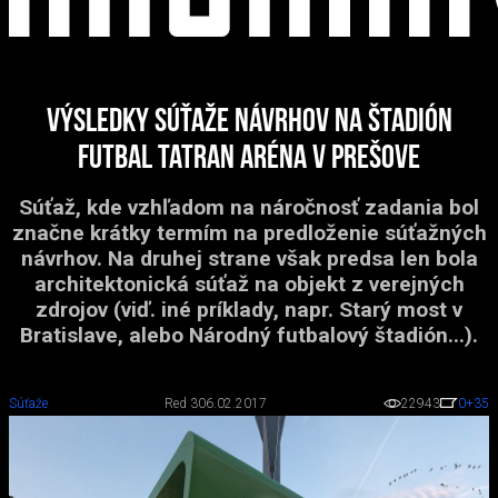
Výsledky súťaže návrhov na štadión
Futbal Tatran Aréna v Prešove
Súťaž, kde vzhľadom na náročnosť zadania bol
značne krátky termím na predloženie súťažných
návrhov. Na druhej strane však predsa len bola
architektonická súťaž na objekt z verejných
zdrojov (viď. iné príklady, napr. Starý most v
Bratislave, alebo Národný futbalový štadión...).
Súťaže
Red 3
06.02.2017
22943
0
+35