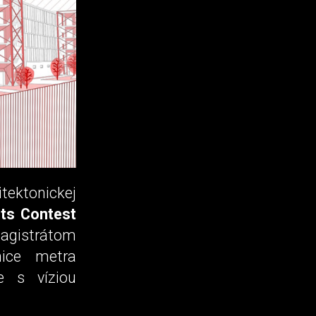
ektonickej
ts Contest
magistrátom
nice metra
e s víziou