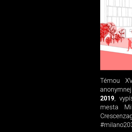
Témou XV.
anonymnej
2019
, vyp
mesta Mil
Crescenza
#milano20