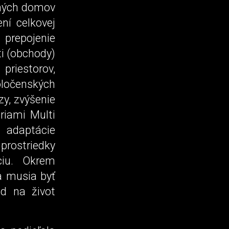
tných domov
ní celkovej
 prepojenie
i (obchody)
priestorov,
ločenských
y, zvýšenie
ériami Multi
a adaptácie
prostriedky
ciu. Okrem
a musia byť
d na život