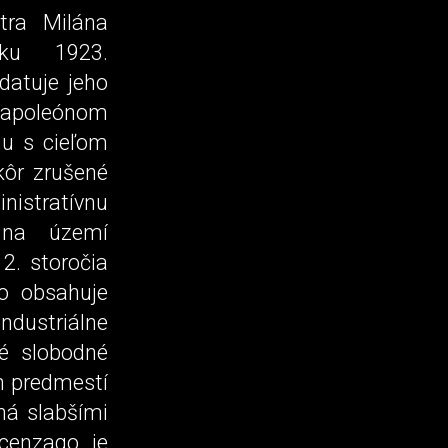
tra Milána
ku 1923.
datuje jeho
 Napoleónom
nu s cieľom
kôr zrušené
nistratívnu
 na území
2. storočia
go obsahuje
ndustriálne
lé slobodné
h predmestí
ná slabšími
cenzago je