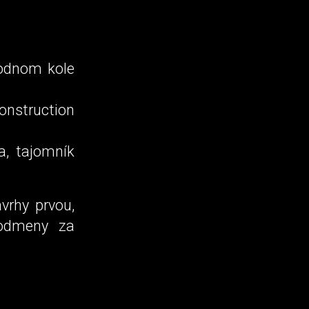
árodnom kole
onstruction
a, tajomník
vrhy prvou,
 odmeny za