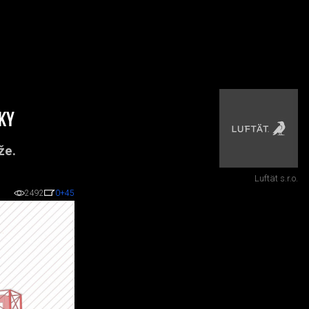
ky
že.
Luftät s.r.o.
2492
0
+45