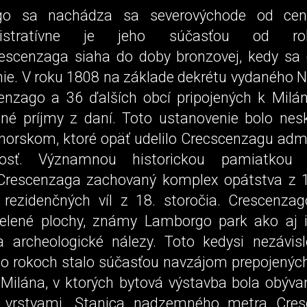
go sa nachádza sa severovýchode od cen
istratívne je jeho súčasťou od ro
rescenzaga siaha do doby bronzovej, kedy sa 
enie. V roku 1808 na základe dekrétu vydaného
enzago a 36 ďalších obcí pripojených k Milá
cné príjmy z daní. Toto ustanovenie bolo nes
orskom, ktoré opäť udelilo Crecscenzagu admi
nosť. Významnou historickou pamiatkou
rescenzaga zachovaný komplex opátstva z 1
 rezidenčných víl z 18. storočia. Crescenza
zelené plochy, známy Lamborgo park ako aj i
 archeologické nálezy. Toto kedysi nezávis
o rokoch stalo súčasťou navzájom prepojenýc
Milána, v ktorých bytová výstavba bola obýva
i vrstvami. Stanica nadzemného metra Cres