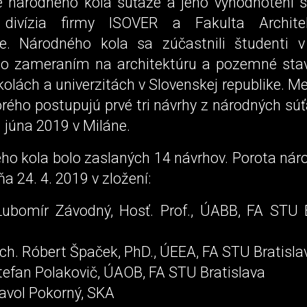
e národného kola súťaže a jeho vyhodnotení s
 divízia firmy ISOVER a Fakulta Archit
ve. Národného kola sa zúčastnili študenti v
o zameraním na architektúru a pozemné stav
olách a univerzitách v Slovenskej republike. 
orého postupujú prvé tri návrhy z národných sú
8. júna 2019 v Miláne.
ho kola bolo zaslaných 14 návrhov. Porota nár
a 24. 4. 2019 v zložení:
 Ľubomír Závodný, Hosť. Prof., ÚABB, FA STU B
arch. Róbert Špaček, PhD., ÚEEA, FA STU Bratisla
Štefan Polakovič, ÚAOB, FA STU Bratislava
Pavol Pokorný, SKA