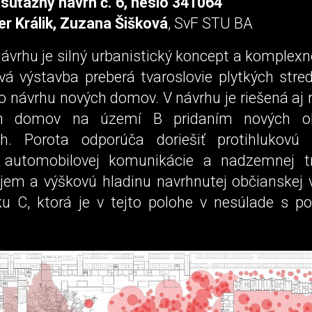
 súťažný návrh č. 6, heslo 341064
er Králik, Zuzana Šišková
, SvF STU BA
vrhu je silný urbanistický koncept a komplexn
vá výstavba preberá tvaroslovie plytkých str
do návrhu nových domov. V návrhu je riešená aj r
ich domov na území B pridaním nových o
ch. Porota odporúča doriešiť protihlukovú 
ej automobilovej komunikácie a nadzemnej t
bjem a výškovú hladinu navrhnutej občianskej 
 C, ktorá je v tejto polohe v nesúlade s 