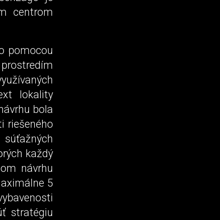
ým centrom
ago pomocou
 prostredím
využívaných
xt lokality
návrhu bola
ti riešeného
súťažných
orých každý
tom návrhu
maximálne 5
vybavenosti
ť stratégiu