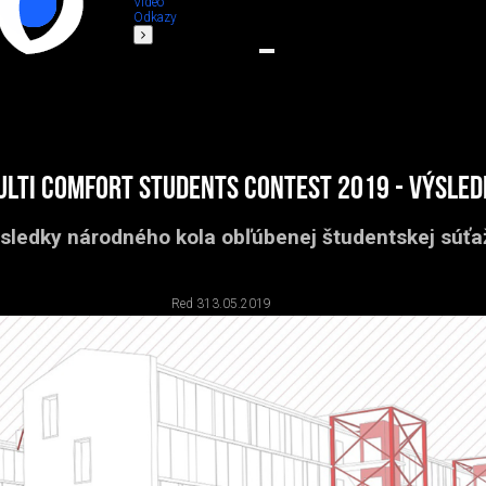
Video
Odkazy
ulti Comfort Students Contest 2019 - výsled
sledky národného kola obľúbenej študentskej súťa
Red 3
13.05.2019