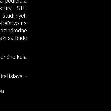
a podieľala
ektúry STU
 študijných
iteľstvo na
Medzinárodné
ťaží sa bude
odného kola
ratislava -
va