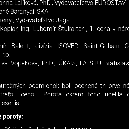
Darina Lalíková, PhD., Vydavateľstvo EUROSTAV
René Baranyai, SKA
rényi, Vydavateľstvo Jaga
Kopiar, Ing. Ľubomír Štulrajter , 1. cena v n
mír Balent, divízia ISOVER Saint-Gobain C
 r.o.
 Eva Vojteková, PhD., ÚKAIS, FA STU Bratislav
úťažných podmienok boli ocenené tri prvé ná
treťou cenou. Porota okrem toho udelila
riešenia.
 poroty: