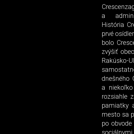
Crescenza
a admin
História C
prvé osídl
bolo Cresc
zvýšiť obe
Rakúsko-Uh
samostat
dnešného C
a niekoľko
rozsiahle 
pamiatky a
mesto sa p
po obvode 
sociálnym