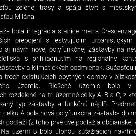
sťou zelenej trasy a spája štvrť s mestsk
asťou Milána.
aže bola integrácia stanice metra Crescenz
ích prepojení s jestvujúcim urbanistickým
ko aj návrh novej polyfunkčnej zástavby na ne
ídliska s prihliadnutím na regionálny konte
 zástavby a klimatických podmienok. Súčasťou 
a troch existujúcich obytných domov v blízkos
čného územia. Riešené územie bolo v 
h rozdelené na tri územné celky A, B a C, z kt
ísaný typ zástavby a funkčnú náplň. Predme
celku A bola nová polyfunkčná zástavba do 
 podlaží (z toho prvé dve podlažia občianskej 
. Na území B bolo úlohou súťažiacich navrhnú