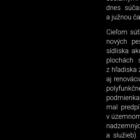
dnes súča
a južnou č
Cieľom súť
nových peš
sídliska a
plochách s
z hľadiska
aj renováci
polyfunk
podmienkac
mal predp
v územnom 
nadzemných
a služieb)