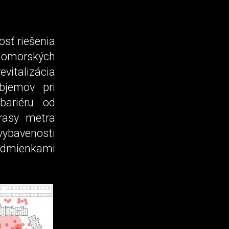
osť riešenia
edomorských
evitalizácia
bjemov pri
bariéru od
rasy metra
vybavenosti
podmienkami