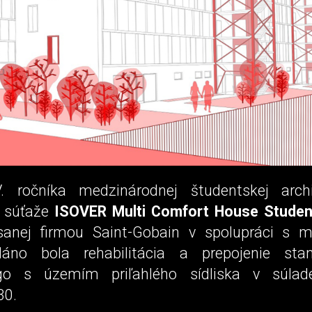
 ročníka medzinárodnej študentskej archit
 súťaže
ISOVER Multi Comfort House Studen
ísanej firmou Saint-Gobain v spolupráci s 
áno bola rehabilitácia a prepojenie sta
go s územím priľahlého sídliska v súlad
30.