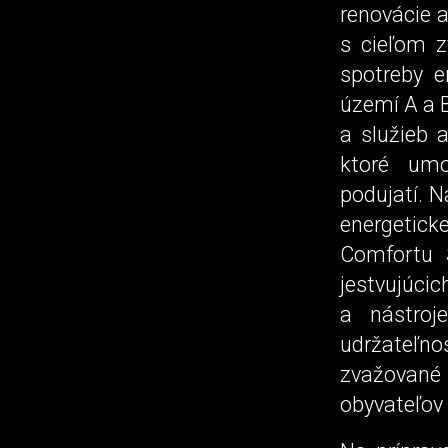
renovácie 
s cieľom z
spotreby e
území A a 
a služieb 
ktoré umo
podujatí. 
energeticke
Comfortu S
jestvujúci
a nástroj
udržateľno
zvažované
obyvateľov 