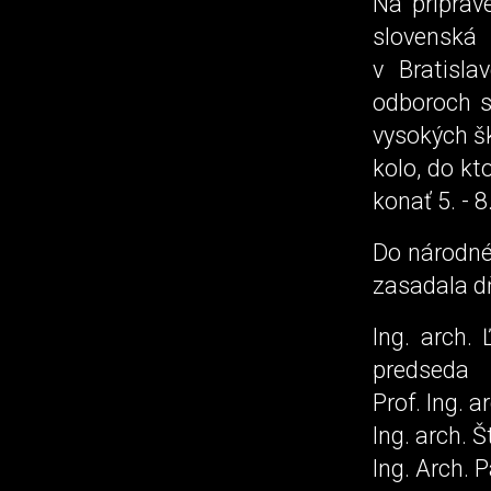
Na príprav
slovenská
v Bratisla
odboroch s
vysokých šk
kolo, do kt
konať 5. - 
Do národné
zasadala dň
Ing. arch.
predseda
Prof. Ing. 
Ing. arch. 
Ing. Arch. 