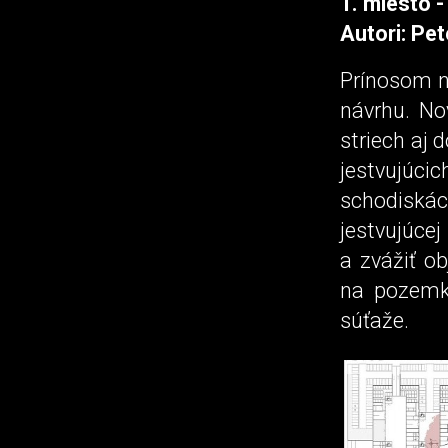
1. miesto -
Autori: Pet
Prínosom ná
návrhu. No
striech aj 
jestvujúc
schodiská
jestvujúc
a zvážiť o
na pozemku
súťaže.