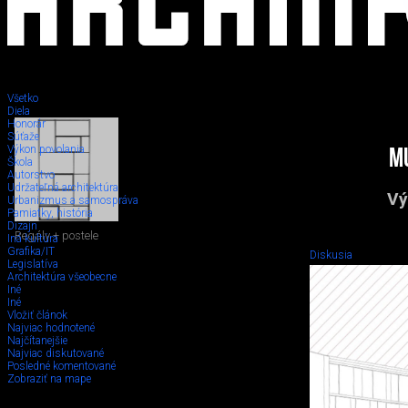
Všetko
Diela
Honorár
Súťaže
Výkon povolania
M
Škola
Autorstvo
Udržateľná architektúra
Vý
Urbanizmus a samospráva
Pamiatky, história
Dizajn
Regály + postele
Iná kultúra
Grafika/IT
Diskusia
Legislatíva
Architektúra všeobecne
Iné
Iné
Vložiť článok
Najviac hodnotené
Najčítanejšie
Najviac diskutované
Posledné komentované
Zobraziť na mape