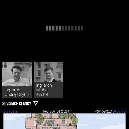
Ing. arch.
Ing. arch.
Michal
Ondřej Chybík
Krištof
SÚVISIACE ČLÁNKY
Diskusia
Red 3
07.01.2024
1583
0
+37
-73