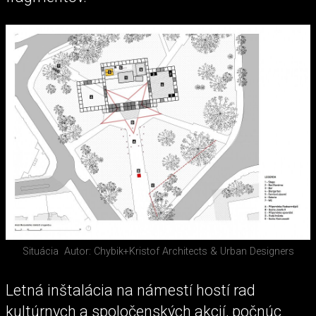
Situácia
Autor: Chybik+Kristof Architects & Urban Designers
Letná inštalácia na námestí hostí rad
kultúrnych a spoločenských akcií, počnúc