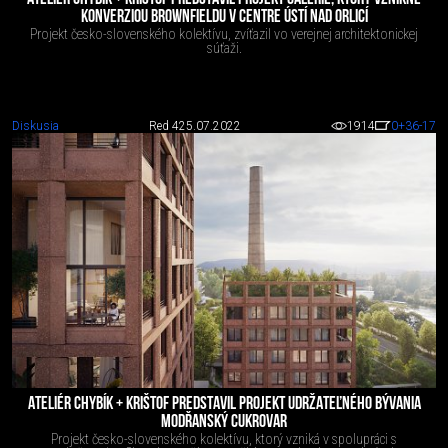
KONVERZIOU BROWNFIELDU V CENTRE ÚSTÍ NAD ORLICÍ
Projekt česko-slovenského kolektívu, zvíťazil vo verejnej architektonickej
súťaži.
Diskusia
Red 4
25.07.2022
1914
0
+36
-17
ATELIÉR CHYBÍK + KRIŠTOF PREDSTAVIL PROJEKT UDRŽATEĽNÉHO BÝVANIA
MODŘANSKÝ CUKROVAR
Projekt česko-slovenského kolektívu, ktorý vzniká v spolupráci s