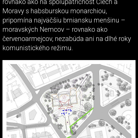
rovnako ako na spolupatričnosť Čiech a
Moravy s habsburskou monarchiou,
pripomína najväčšiu brniansku menšinu –
moravských Nemcov – rovnako ako
červenoarmejcov, nezabúda ani na dlhé roky
komunistického režimu.