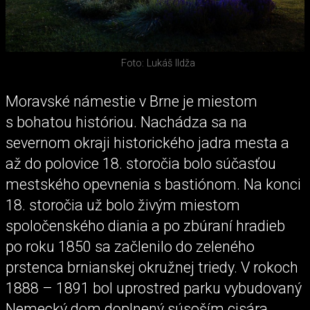
Foto: Lukáš Ildža
Moravské námestie v Brne je miestom
s bohatou históriou. Nachádza sa na
severnom okraji historického jadra mesta a
až do polovice 18. storočia bolo súčasťou
mestského opevnenia s bastiónom. Na konci
18. storočia už bolo živým miestom
spoločenského diania a po zbúraní hradieb
po roku 1850 sa začlenilo do zeleného
prstenca brnianskej okružnej triedy. V rokoch
1888 – 1891 bol uprostred parku vybudovaný
Nemecký dom doplnený súsoším cisára