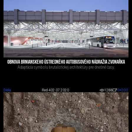
OBNOVA BRNIANSKEHO ÚSTREDNÉHO AUTOBUSOVÉHO NÁDRAŽIA ZVONAŘKA
Adaptácia symbolu brutalistickej architektúry pre dnešné časy.
Diela
Red 4
02.07.2020
1288
0
+20
-2