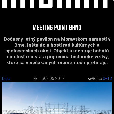
Meeting point Brno
Dočasný letný pavilón na Moravskom námestí v
Brne. Inštalácia hostí rad kultúrnych a
spoločenských akcií. Objekt akcentuje bohatú
minulosť miesta a pripomína historické vrstvy,
ktoré sa v nečakaných momentoch pretínajú.
Diela
Red 3
07.06.2017
963
0
+13