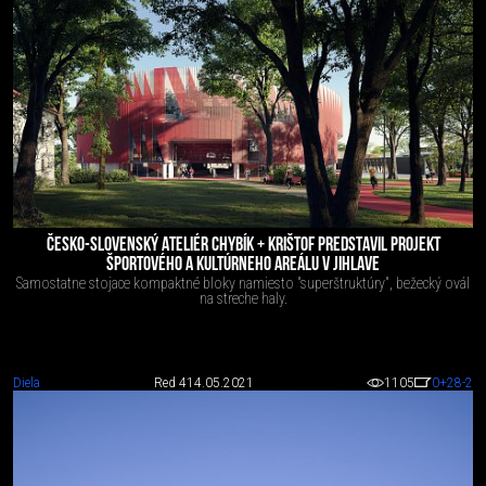
ČESKO-SLOVENSKÝ ATELIÉR CHYBÍK + KRIŠTOF PREDSTAVIL PROJEKT
ŠPORTOVÉHO A KULTÚRNEHO AREÁLU V JIHLAVE
Samostatne stojace kompaktné bloky namiesto "superštruktúry", bežecký ovál
na streche haly.
Diela
Red 4
14.05.2021
1105
0
+28
-2