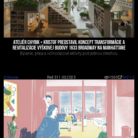
ATELIÉR CHYBIK + KRISTOF PREDSTAVIL KONCEPT TRANSFORMÁCIE A
REVITALIZÁCIE VÝŠKOVEJ BUDOVY 1633 BROADWAY NA MANHATTANE
Bývanie, práca a voľnočasové aktivity pod jednou strechou.
Diskusia
Red 3
11.03.2023
1561
0
+21
-3