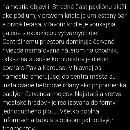
námestia objavili. Stredná časť pavilónu slúži
ako pódium, v pravom krídle je umiestený bar
a pivná terasa, v ľavom krídle je vonkajšia
galéria s expozíciou výtvarných diel.
Centrálnemu priestoru dominuje červená
hviezda namaľovaná náterom na chodník,
odkaz na súsošie komunistov je dielom
sochára Pavla Karousa. V hlavnej osi
námestia smerujúcej do centra mesta sú
inštalované betónové ihlany ako pripomienka
padlých červenoarmejcov. Najstaršia vrstva -
mestské hradby - je realizovaná do formy
jednoduchého plotu. Všetko dopĺňa
informačná tabuľa s opisom jednotlivých
fragmentov.