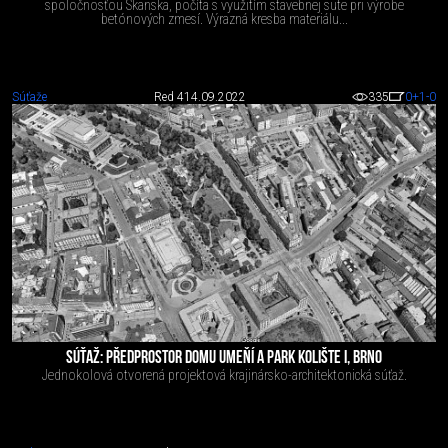
spoločnosťou Skanska, počíta s využitím stavebnej sute pri výrobe
betónových zmesí. Výrazná kresba materiálu...
Súťaže
Red 4
14.09.2022
335
0
+1
-0
SÚŤAŽ: PŘEDPROSTOR DOMU UMEŇÍ A PARK KOLIŠTE I, BRNO
Jednokolová otvorená projektová krajinársko-architektonická súťaž.