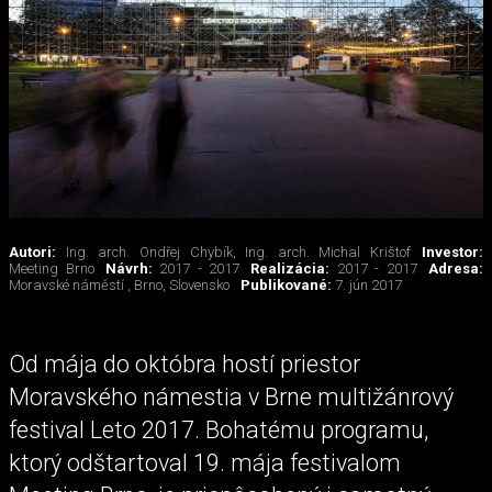
Autori:
Ing. arch. Ondřej Chybík, Ing. arch. Michal Krištof
Investor:
Meeting Brno
Návrh:
2017 - 2017
Realizácia:
2017 - 2017
Adresa:
Moravské náměstí , Brno, Slovensko
Publikované:
7. jún 2017
Od mája do októbra hostí priestor
Moravského námestia v Brne multižánrový
festival Leto 2017. Bohatému programu,
ktorý odštartoval 19. mája festivalom