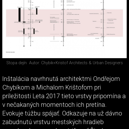
Stopa dejín
Autor: Chybik+Kristof Architects & Urban Designers
Inštalácia navrhnutá architektmi Ondřejom
Chybíkom a Michalom Krištofom pri
príležitosti Leta 2017 tieto vrstvy pripomína a
v nečakaných momentoch ich pretína.
Evokuje túžbu spájať. Odkazuje na už dávno
zabudnutú vrstvu mestských hradieb