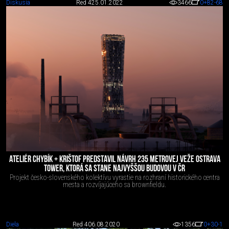
Diskusia
Red 4
25.01.2022
3466
0
+82
-68
ATELIÉR CHYBÍK + KRIŠTOF PREDSTAVIL NÁVRH 235 METROVEJ VEŽE OSTRAVA
TOWER, KTORÁ SA STANE NAJVYŠŠOU BUDOVOU V ČR
Projekt česko-slovenského kolektívu vyrastie na rozhraní historického centra
mesta a rozvíjajúceho sa brownfieldu.
Diela
Red 4
06.08.2020
1356
0
+30
-1