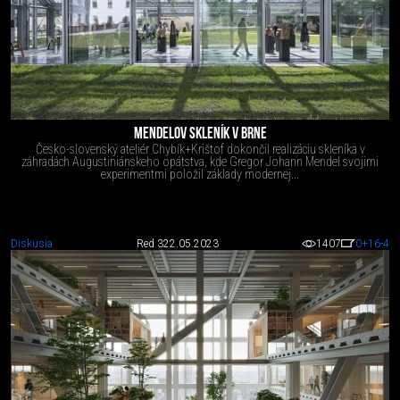
MENDELOV SKLENÍK V BRNE
Česko-slovenský ateliér Chybík+Krištof dokončil realizáciu skleníka v
záhradách Augustiniánskeho opátstva, kde Gregor Johann Mendel svojimi
experimentmi položil základy modernej...
Diskusia
Red 3
22.05.2023
1407
0
+16
-4