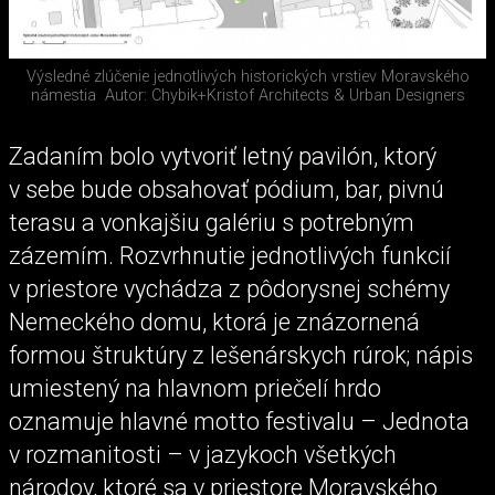
Výsledné zlúčenie jednotlivých historických vrstiev Moravského
námestia
Autor: Chybik+Kristof Architects & Urban Designers
Zadaním bolo vytvoriť letný pavilón, ktorý
v sebe bude obsahovať pódium, bar, pivnú
terasu a vonkajšiu galériu s potrebným
zázemím. Rozvrhnutie jednotlivých funkcií
v priestore vychádza z pôdorysnej schémy
Nemeckého domu, ktorá je znázornená
formou štruktúry z lešenárskych rúrok; nápis
umiestený na hlavnom priečelí hrdo
oznamuje hlavné motto festivalu – Jednota
v rozmanitosti – v jazykoch všetkých
národov, ktoré sa v priestore Moravského