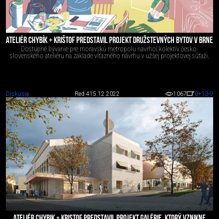
ATELIÉR CHYBÍK + KRIŠTOF PREDSTAVIL PROJEKT DRUŽSTEVNÝCH BYTOV V BRNE
Dostupné bývanie pre moravskú metropolu navrhol kolektív česko-
slovenského ateliéru na základe víťazného návrhu v užšej projektovej súťaži.
Diskusia
Red 4
15.12.2022
1067
0
+13
-9
ATELIÉR CHYBIK + KRISTOF PREDSTAVIL PROJEKT GALÉRIE, KTORÝ VZNIKNE