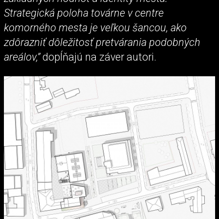
Strategická poloha továrne v centre
komorného mesta je veľkou šancou, ako
zdôrazniť dôležitosť pretvárania podobných
areálov,”
dopĺňajú na záver autori.