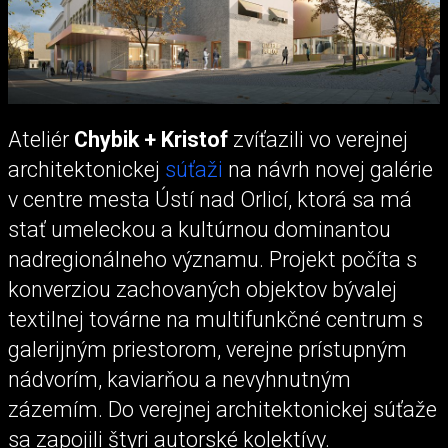
Ateliér
Chybik + Kristof
zvíťazili vo verejnej
architektonickej
súťaži
na návrh novej galérie
v centre mesta Ústí nad Orlicí, ktorá sa má
stať umeleckou a kultúrnou dominantou
nadregionálneho významu. Projekt počíta s
konverziou zachovaných objektov bývalej
textilnej továrne na multifunkčné centrum s
galerijným priestorom, verejne prístupným
nádvorím, kaviarňou a nevyhnutným
zázemím. Do verejnej architektonickej súťaže
sa zapojili štyri autorské kolektívy.