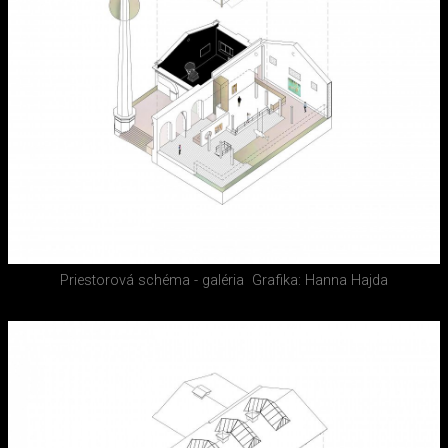
Priestorová schéma - galéria
Grafika: Hanna Hajda