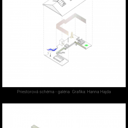
Priestorová schéma - galéria
Grafika: Hanna Hajda