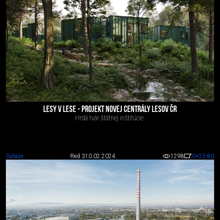
LESY V LESE - PROJEKT NOVEJ CENTRÁLY LESOV ČR
Hrdá tvár štátnej inštitúcie.
Súťaže
Red 3
10.02.2024
1298
0
+25
-80