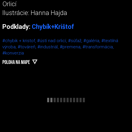
Orlicí
Ilustrácie: Hanna Hajda
Podklady:
Chybík+Krištof
#chybik + kristof,
#ústí nad orlicí,
#súťaž,
#galéria,
#textilná
výroba,
#továreň,
#industriál,
#premena,
#transformácia,
#konverzia
POLOHA NA MAPE