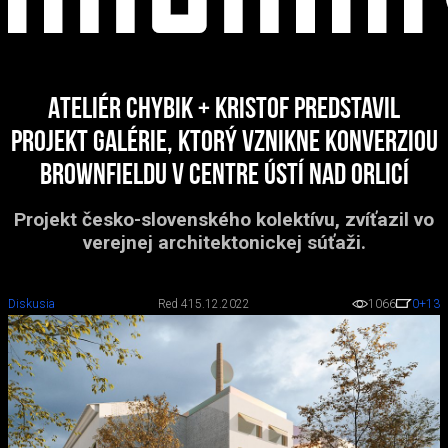
Ateliér Chybik + Kristof predstavil
projekt galérie, ktorý vznikne konverziou
brownfieldu v centre Ústí nad Orlicí
Projekt česko-slovenského kolektívu, zvíťazil vo
verejnej architektonickej súťaži.
Diskusia
Red 4
15.12.2022
1066
0
+13