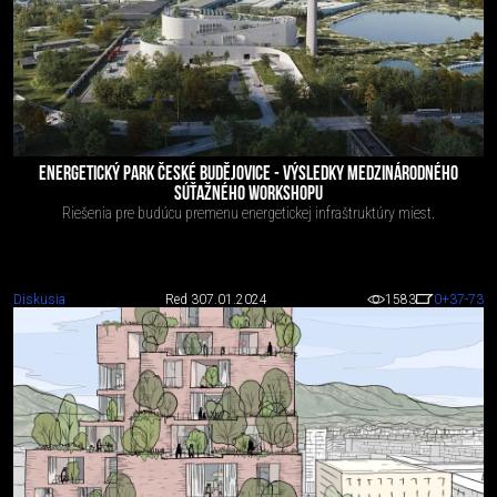
ENERGETICKÝ PARK ČESKÉ BUDĚJOVICE - VÝSLEDKY MEDZINÁRODNÉHO
SÚŤAŽNÉHO WORKSHOPU
Riešenia pre budúcu premenu energetickej infraštruktúry miest.
Diskusia
Red 3
07.01.2024
1583
0
+37
-73