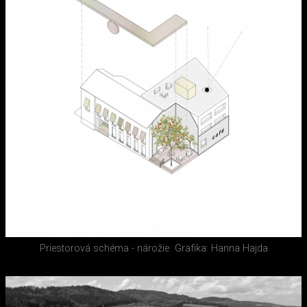
Priestorová schéma - nárožie
Grafika: Hanna Hajda