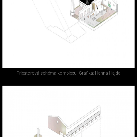
Priestorová schéma komplexu
Grafika: Hanna Hajda