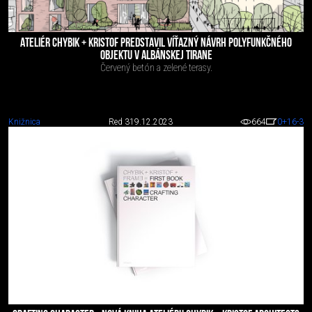
ATELIÉR CHYBIK + KRISTOF PREDSTAVIL VÍŤAZNÝ NÁVRH POLYFUNKČNÉHO
OBJEKTU V ALBÁNSKEJ TIRANE
Červený betón a zelené terasy.
Knižnica
Red 3
19.12.2023
664
0
+16
-3