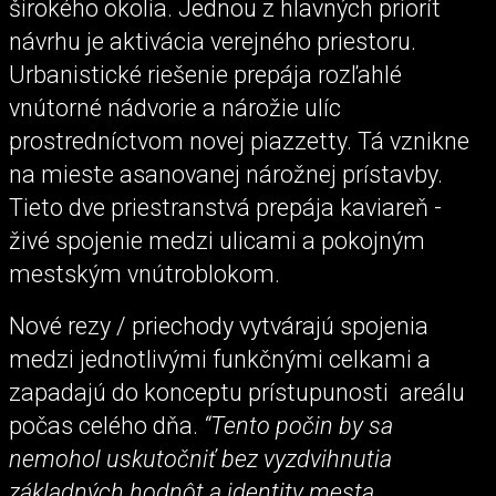
širokého okolia. Jednou z hlavných priorít
návrhu je aktivácia verejného priestoru.
Urbanistické riešenie prepája rozľahlé
vnútorné nádvorie a nárožie ulíc
prostredníctvom novej piazzetty. Tá vznikne
na mieste asanovanej nárožnej prístavby.
Tieto dve priestranstvá prepája kaviareň -
živé spojenie medzi ulicami a pokojným
mestským vnútroblokom.
Nové rezy / priechody vytvárajú spojenia
medzi jednotlivými funkčnými celkami a
zapadajú do konceptu prístupunosti areálu
počas celého dňa.
“Tento počin by sa
nemohol uskutočniť bez vyzdvihnutia
základných hodnôt a identity mesta.