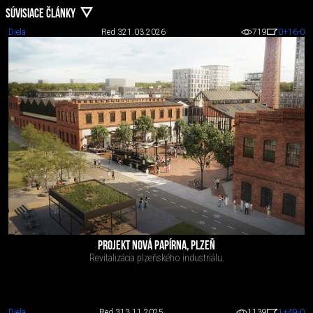
SÚVISIACE ČLÁNKY
Diela
Red 3
21.03.2026
719
0
+16
-0
PROJEKT NOVÁ PAPÍRNA, PLZEŇ
Revitalizácia plzeňského industriálu.
Diela
Red 3
13.11.2025
1139
1
+49
-0