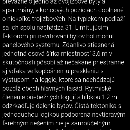
prevažne o jedno až dvojizbové byty a
apartmány, v koncových pozíciách doplnené
o niekoľko trojizbových. Na typickom podlaží
sa ich spolu nachádza 31. Limitujúcim
faktorom pri navrhovaní bytov bol modul
panelového systému. Zdanlivo stiesnená
jednotná osová šírka miestností 3,6 m v
skutočnosti pôsobí až nečakane priestranne
aj vďaka veľkoplošnému preskleniu s
výstupom na loggie, ktoré sa nachádzajú
pozdĺž oboch hlavných fasád. Rytmické
členenie priebežných loggií s hĺbkou 1,2 m
odzrkadľuje delenie bytov. Čistá tektonika s
jednoduchou logikou podporená nevtieravým
farebným riešením nie je samoúčelným