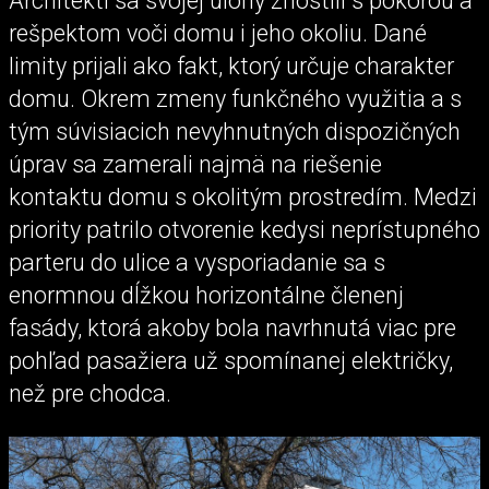
Architekti sa svojej úlohy zhostili s pokorou a
rešpektom voči domu i jeho okoliu. Dané
limity prijali ako fakt, ktorý určuje charakter
domu. Okrem zmeny funkčného využitia a s
tým súvisiacich nevyhnutných dispozičných
úprav sa zamerali najmä na riešenie
kontaktu domu s okolitým prostredím. Medzi
priority patrilo otvorenie kedysi neprístupného
parteru do ulice a vysporiadanie sa s
enormnou dĺžkou horizontálne členenj
fasády, ktorá akoby bola navrhnutá viac pre
pohľad pasažiera už spomínanej električky,
než pre chodca.