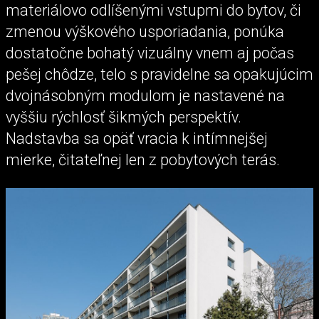
materiálovo odlíšenými vstupmi do bytov, či
zmenou výškového usporiadania, ponúka
dostatočne bohatý vizuálny vnem aj počas
pešej chôdze, telo s pravidelne sa opakujúcim
dvojnásobným modulom je nastavené na
vyššiu rýchlosť šikmých perspektív.
Nadstavba sa opäť vracia k intímnejšej
mierke, čitateľnej len z pobytových terás.