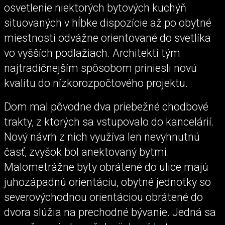
osvetlenie niektorých bytových kuchýň
situovaných v hĺbke dispozície až po obytné
miestnosti odvážne orientované do svetlíka
vo vyšších podlažiach. Architekti tým
najtradičnejším spôsobom priniesli novú
kvalitu do nízkorozpočtového projektu.
Dom mal pôvodne dva priebežné chodbové
trakty, z ktorých sa vstupovalo do kancelárií.
Nový návrh z nich využíva len nevyhnutnú
časť, zvyšok bol anektovaný bytmi.
Malometrážne byty obrátené do ulice majú
juhozápadnú orientáciu, obytné jednotky so
severovýchodnou orientáciou obrátené do
dvora slúžia na prechodné bývanie. Jedná sa