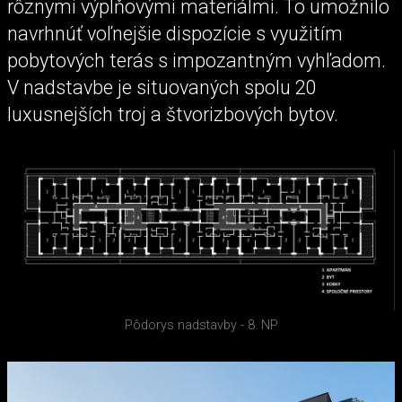
rôznymi výplňovými materiálmi. To umožnilo
navrhnúť voľnejšie dispozície s využitím
pobytových terás s impozantným vyhľadom.
V nadstavbe je situovaných spolu 20
luxusnejších troj a štvorizbových bytov.
Pôdorys nadstavby - 8. NP