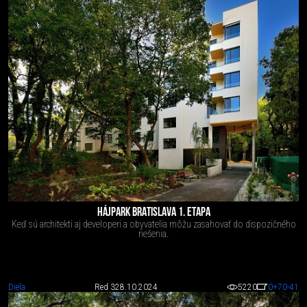
HÁJPARK BRATISLAVA 1. ETAPA
Keď sú architekti aj developeri a obyvatelia môžu zasahovať do dispozičného
riešenia.
Diela
Red 3
28.10.2024
5220
0
+70
-41