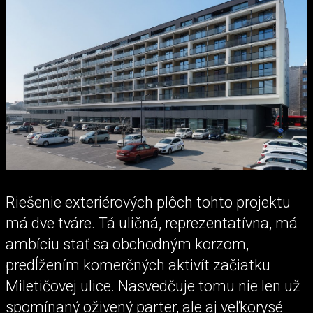
Riešenie exteriérových plôch tohto projektu
má dve tváre. Tá uličná, reprezentatívna, má
ambíciu stať sa obchodným korzom,
predĺžením komerčných aktivít začiatku
Miletičovej ulice. Nasvedčuje tomu nie len už
spomínaný oživený parter, ale aj veľkorysé