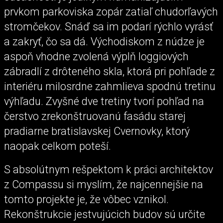
prvkom parkoviska zopár zatiaľ chudorľavých
stromčekov. Snáď sa im podarí rýchlo vyrásť
a zakryť, čo sa dá. Východiskom z núdze je
aspoň vhodne zvolená výplň loggiových
zábradlí z drôteného skla, ktorá pri pohľade z
interiéru milosrdne zahmlieva spodnú tretinu
výhľadu. Zvyšné dve tretiny tvorí pohľad na
čerstvo zrekonštruovanú fasádu starej
pradiarne bratislavskej Cvernovky, ktorý
naopak celkom poteší.
S absolútnym rešpektom k práci architektov
z Compassu si myslím, že najcennejšie na
tomto projekte je, že vôbec vznikol.
Rekonštrukcie jestvujúcich budov sú určite