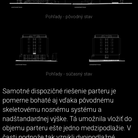
Pohľady - pôvodný stav
Pohľady - súčasný stav
Samotné dispozičné riešenie parteru je
pomerne bohaté aj vďaka pôvodnému
skeletovému nosnému systému a
nadštandardnej výške. Tá umožnila vložiť do
objemu parteru ešte jedno medzipodlažie. V
časti podnože tak vznikli dvojpodlažné