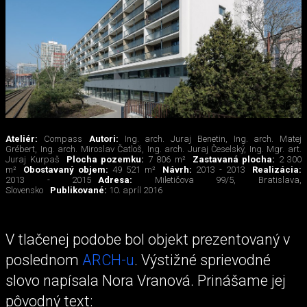
Ateliér:
Compass
Autori:
Ing. arch. Juraj Benetin, Ing. arch. Matej
Grébert, Ing. arch. Miroslav Čatloš, Ing. arch. Juraj Česelský, Ing. Mgr. art.
Juraj Kurpaš
Plocha pozemku:
7 806 m²
Zastavaná plocha:
2 300
m²
Obostavaný objem:
49 521 m²
Návrh:
2013 - 2013
Realizácia:
2013 - 2015
Adresa:
Miletičova 99/5, Bratislava,
Slovensko
Publikované:
10. apríl 2016
V tlačenej podobe bol objekt prezentovaný v
poslednom
ARCH-u
. Výstižné sprievodné
slovo napísala Nora Vranová. Prinášame jej
pôvodný text: