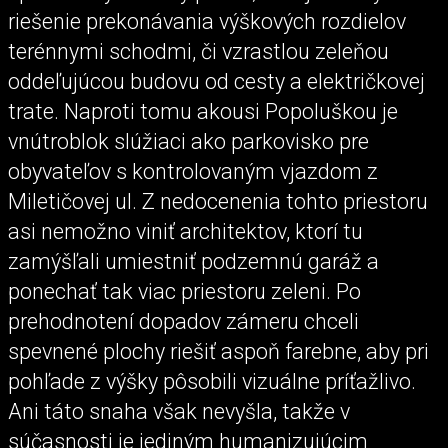
riešenie prekonávania výškových rozdielov
terénnymi schodmi, či vzrastlou zeleňou
oddeľujúcou budovu od cesty a električkovej
trate. Naproti tomu akousi Popoluškou je
vnútroblok slúžiaci ako parkovisko pre
obyvateľov s kontrolovaným vjazdom z
Miletičovej ul. Z nedocenenia tohto priestoru
asi nemožno viniť architektov, ktorí tu
zamýšľali umiestniť podzemnú garáž a
ponechať tak viac priestoru zeleni. Po
prehodnotení dopadov zámeru chceli
spevnené plochy riešiť aspoň farebne, aby pri
pohľade z výšky pôsobili vizuálne príťažlivo.
Ani táto snaha však nevyšla, takže v
súčasnosti je jediným humanizujúcim