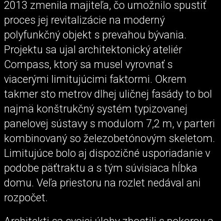
2013 zmenila majiteľa, čo umožnilo spustiť
proces jej revitalizácie na moderný
polyfunkčný objekt s prevahou bývania.
Projektu sa ujal architektonický ateliér
Compass, ktorý sa musel vyrovnať s
viacerými limitujúcimi faktormi. Okrem
takmer sto metrov dlhej uličnej fasády to bol
najmä konštrukčný systém typizovanej
panelovej sústavy s modulom 7,2 m, v parteri
kombinovaný so železobetónovým skeletom.
Limitujúce bolo aj dispozičné usporiadanie v
podobe päťtraktu a s tým súvisiaca hĺbka
domu. Veľa priestoru na rozlet nedával ani
rozpočet.