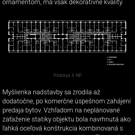
ornamentom, má však dekoratívne kvality.
Pôdorys 3. NP
Myšlienka nadstavby sa zrodila až
dodatočne, po komerčne úspešnom zahájení
predaja bytov. Vzhľadom na neplánované
zaťaženie statiky objektu bola navrhnutá ako
ľahká oceľová konštrukcia kombinovaná s