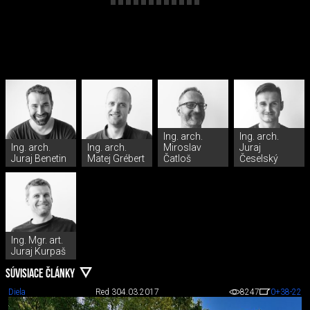
Ing. arch.
Ing. arch.
Ing. arch.
Ing. arch.
Miroslav
Juraj
Juraj Benetin
Matej Grébert
Čatloš
Česelský
Ing. Mgr. art.
Juraj Kurpaš
SÚVISIACE ČLÁNKY
Diela
Red 3
04.03.2017
8247
0
+38
-22