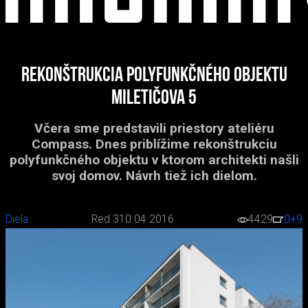
Rekonštrukcia polyfunkčného objektu
Miletičova 5
Včera sme predstavili priestory ateliéru
Compass. Dnes priblížime rekonštrukciu
polyfunkčného objektu v ktorom architekti našli
svoj domov. Návrh tiež ich dielom.
Diela
Red 3
10.04.2016
4429
0
+9