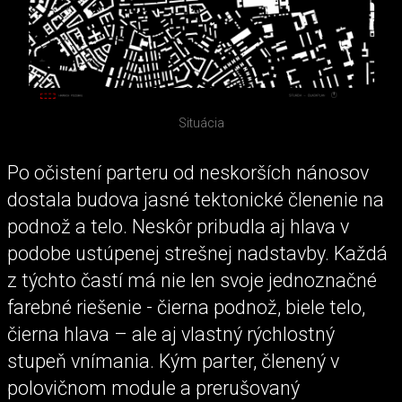
Situácia
Po očistení parteru od neskorších nánosov
dostala budova jasné tektonické členenie na
podnož a telo. Neskôr pribudla aj hlava v
podobe ustúpenej strešnej nadstavby. Každá
z týchto častí má nie len svoje jednoznačné
farebné riešenie - čierna podnož, biele telo,
čierna hlava – ale aj vlastný rýchlostný
stupeň vnímania. Kým parter, členený v
polovičnom module a prerušovaný