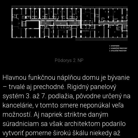
Pôdorys 2. NP
Hlavnou funkčnou náplňou domu je bývanie
– trvalé aj prechodné. Rigidný panelový
systém 3. až 7. podlažia, pôvodne určený na
kancelárie, v tomto smere neponúkal veľa
možností. Aj napriek striktne daným
súradniciam sa však architektom podarilo
vytvoriť pomerne širokú škálu niekedy až