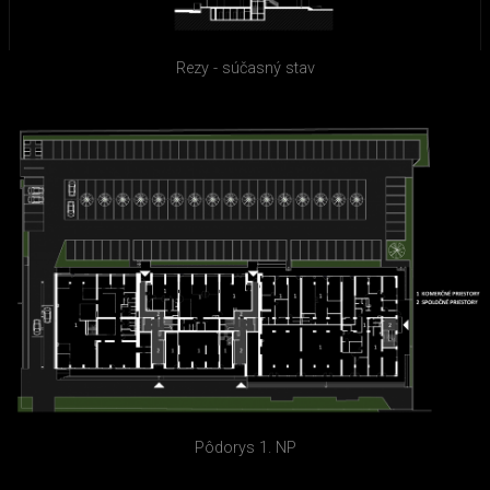
Rezy - súčasný stav
Pôdorys 1. NP