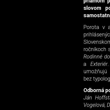
priamom p
slovom po
samostatno
Porota v 
prihlásený
Slovenskom
ročníkoch s
Rodinné do
a
Exteriér
umožňujú p
bez typolo
Odborná po
Ján Hoffst
Vogelová, 