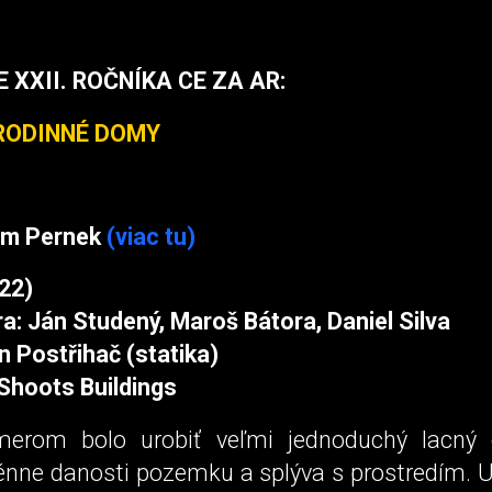
 XXII. ROČNÍKA CE ZA AR:
 RODINNÉ DOMY
om Pernek
(viac tu)
22)
a: Ján Studený, Maroš Bátora, Daniel Silva
n Postřihač (statika)
 Shoots Buildings
erom bolo urobiť veľmi jednoduchý lacný 
rénne danosti pozemku a splýva s prostredím. 