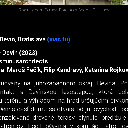
Rodinný dom Pernek
Foto: Alex Shoots Buildings
evín, Bratislava
(viac tu)
- Devín (2023)
lusminusarchitects
a: Maroš Fečík, Filip Kandravý, Katarína Rojko
tuovaný na juhozápadnom okraji Devína. 
ntakt s Devínskou lesostepou, ktorá bo
u terénu a výhľadom na hrad určujúcim prvkom
Denná časť domu sa otvára od juhovýchodu p
nzolované drevené terasy plynulo predlžuje 
h stromov. Pocit bývania v korunách stromo