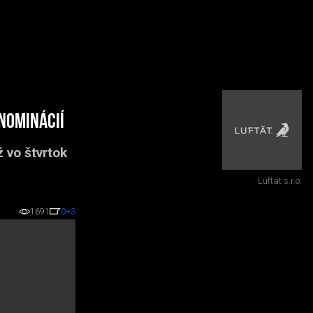
nominácií
 vo štvrtok
Luftät s.r.o.
1691
0
+3