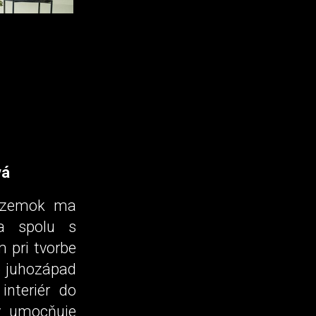
vá
Pozemok ma
la spolu s
 pri tvorbe
o juhozápad
interiér do
v umocňuje