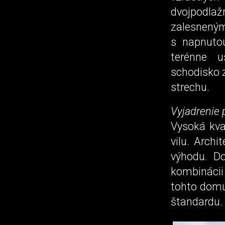
dvojpodlaž
zalesneným
s napnuto
terénne u
schodisko 
strechu.
Vyjadrenie 
Vysoká kva
vilu. Arch
výhodu. Do
kombinácii
tohto domu
štandardu.