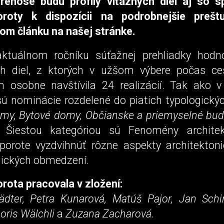
renose budú profily víťazných diel aj so s
roty k dispozícii na podrobnejšie prešt
m článku na našej stránke.
aktuálnom ročníku súťažnej prehliadky hodn
ch diel, z ktorých v užšom výbere počas ce
 osobne navštívila 24 realizácií. Tak ako v
ú nominácie rozdelené do piatich typologickýc
my, Bytové domy, Občianske a priemyselné budov
. Šiestou kategóriou sú Fenomény architekt
orote vyzdvihnúť rôzne aspekty architektonic
gických obmedzení.
rota pracovala v zložení:
ädter, Petra Kunarová, Matúš Pajor, Jan Schi
Doris Wälchli
a
Zuzana Zacharová.