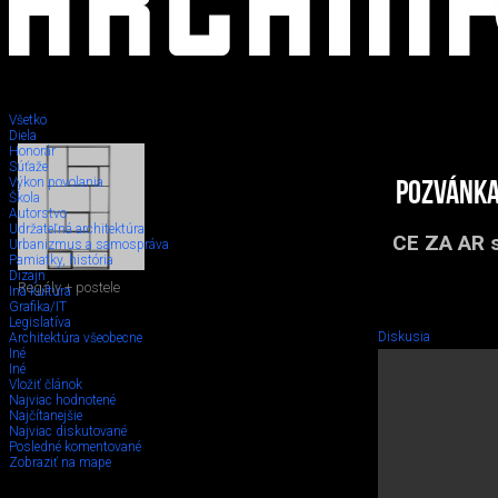
Všetko
Diela
Honorár
Súťaže
Výkon povolania
Pozvánka
Škola
Autorstvo
Udržateľná architektúra
CE ZA AR s
Urbanizmus a samospráva
Pamiatky, história
Dizajn
Regály + postele
Iná kultúra
Grafika/IT
Legislatíva
Diskusia
Architektúra všeobecne
Iné
Iné
Vložiť článok
Najviac hodnotené
Najčítanejšie
Najviac diskutované
Posledné komentované
Zobraziť na mape