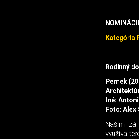
NOMINÁCIE
Kategória
Rodinný d
Pernek (20
Architektúr
Iné: Antoní
Foto: Alex
Našim zám
využíva te