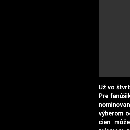
Už vo štvr
Pre fanúši
nominovan
výberom od
cien môže