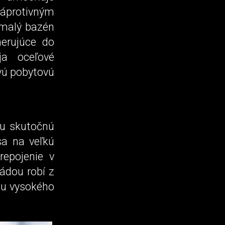
náprotivným
 malý bazén
erujúce do
ja oceľové
vú pobytovú
mu skutočnú
sa na veľkú
repojenie v
ádou robí z
mu vysokého