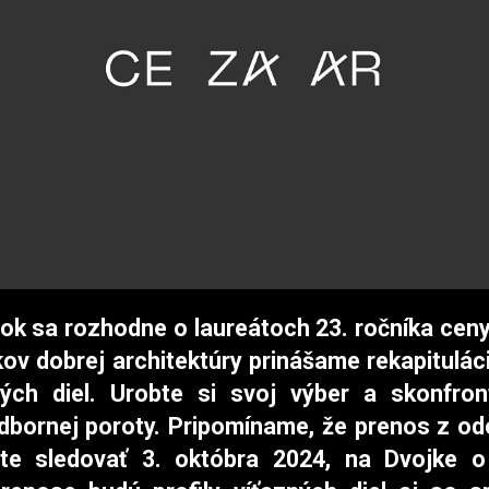
tok sa rozhodne o laureátoch 23. ročníka cen
kov dobrej architektúry prinášame rekapitulác
ých diel. Urobte si svoj výber a skonfron
bornej poroty. Pripomíname, že prenos z o
te sledovať 3. októbra 2024, na Dvojke o