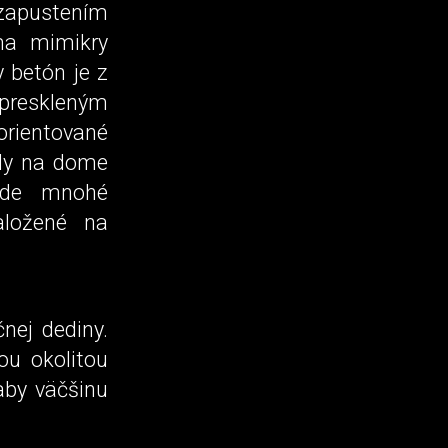
 zapustením
ma mimikry
y betón je z
 preskleným
orientované
ily na dome
 kde mnohé
aložené na
nej dediny.
ou okolitou
aby väčšinu