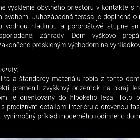
né vysklenie obytného priestoru v kontakte s 
 svahom. Juhozápadná terasa je doplnená o
u vodnou hladinou a pororoštové stupne sm
sporiadanej záhrady. Dom výškovo prepá
zakončené preskleným východom na vyhliadko
poroty:
lita a štandardy materiálu robia z tohto do
itekti premenili zvyškový pozemok na okraji le
m je orientovaný do hlbokého lesa. Toto p
 s precíznym detailom interiéru a drevenou fas
 výnimočný príklad moderného rodinného do