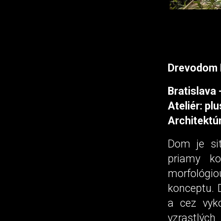
Drevodom D
Bratislava 
Ateliér: p
Architektúr
Dom je si
priamy ko
morfológio
konceptu. 
a cez vyko
vzrastlýc