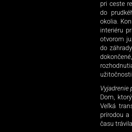
pri ceste 
do prudké
okolia. Kon
interiéru 
otvorom ju
do záhrady
dokončené
rozhodnut
užitočnosti
Vyjadrenie 
Dom, ktorý
Veľká tran
prírodou a
času trávil