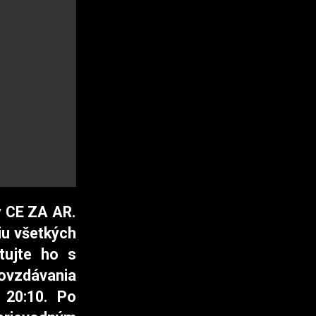
y CE ZA AR.
iu všetkých
tujte ho s
dovzdávania
 20:10. Po