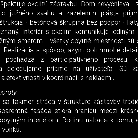
rešpektuje okolitú zástavbu. Dom nevyčnieva -
ho južného svahu a zazelením plášťa prijí
štrukcia - betónová škrupina bez podpor - liat
priznaný. Interiér s okolím komunikuje jediným
žným smerom - všetky obytné miestnosti sú 
. Realizácia a spôsob, akým boli mnohé deta
, pochádza z participatívneho procesu,
ia delegujeme priamo na užívateľa. Sú z
 a efektívnosti v koordinácii s nákladmi.
poroty:
 sa takmer stráca v štruktúre zástavby tradič
sparentná fasáda stiera hranicu medzi krásn
 obytným interiérom. Rodinu nabáda k tomu, 
a vonku.