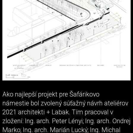
Ako najlepší projekt pre Šafárikovo
námestie bol zvolený súťažný návrh ateliérov
2021 architekti + Labak. Tím pracoval v
zložení: Ing. arch. Peter Lényi; Ing. arch. Ondrej
Marko; Ing. arch. Marián Lucký; Ing. Michal