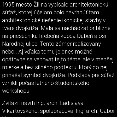
1995 mesto Žilina vypísalo architektonickú
súťaž, ktorej účelom bolo navrhnúť tam
architektonické riešenie ikonickej stavby v
tvare dvojkríža. Mala sa nachádzať približne
na priesečníku hrebeňa kopca Dubeň a osi
Národnej ulice. Tento zámer realizovaný
nebol. Aj vďaka tomu je dnes možné
opätovne sa venovať tejto téme, ale v menšej
mierke a bez silného podtextu, ktorý do nej
prinášal symbol dvojkríža. Podklady pre súťaž
vznikli počas letného študentského
workshopu.
Zvíťazil návrh Ing. arch. Ladislava
Vikartovského, spolupracoval Ing. arch. Gábor