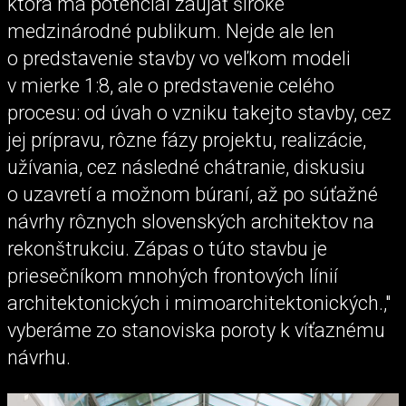
ktorá má potenciál zaujať široké
medzinárodné publikum. Nejde ale len
o predstavenie stavby vo veľkom modeli
v mierke 1:8, ale o predstavenie celého
procesu: od úvah o vzniku takejto stavby, cez
jej prípravu, rôzne fázy projektu, realizácie,
užívania, cez následné chátranie, diskusiu
o uzavretí a možnom búraní, až po súťažné
návrhy rôznych slovenských architektov na
rekonštrukciu. Zápas o túto stavbu je
priesečníkom mnohých frontových línií
architektonických i mimoarchitektonických.,"
vyberáme zo stanoviska poroty k víťaznému
návrhu.