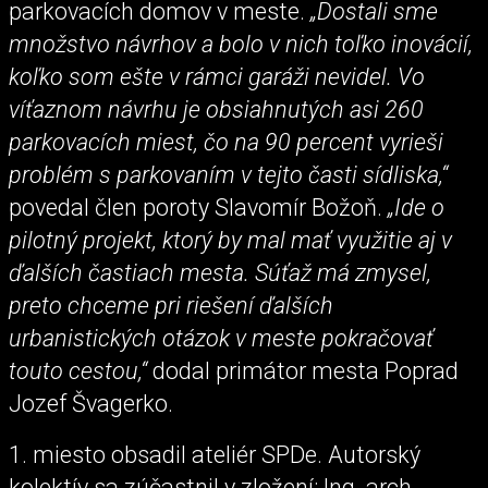
parkovacích domov v meste.
„Dostali sme
množstvo návrhov a bolo v nich toľko inovácií,
koľko som ešte v rámci garáži nevidel. Vo
víťaznom návrhu je obsiahnutých asi 260
parkovacích miest, čo na 90 percent vyrieši
problém s parkovaním v tejto časti sídliska,“
povedal člen poroty Slavomír Božoň.
„Ide o
pilotný projekt, ktorý by mal mať využitie aj v
ďalších častiach mesta. Súťaž má zmysel,
preto chceme pri riešení ďalších
urbanistických otázok v meste pokračovať
touto cestou,“
dodal primátor mesta Poprad
Jozef Švagerko.
1. miesto obsadil ateliér SPDe. Autorský
kolektív sa zúčastnil v zložení: Ing. arch.