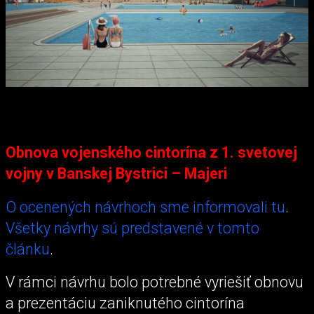
Obnova vojenského cintorína z 1. svetovej
vojny v Banskej Bystrici – Majeri
O ocenených návrhoch sme informovali tu
.
Všetky návrhy sú predstavené v tomto
článku
.
V rámci návrhu bolo potrebné vyriešiť obnovu
a prezentáciu zaniknutého cintorína