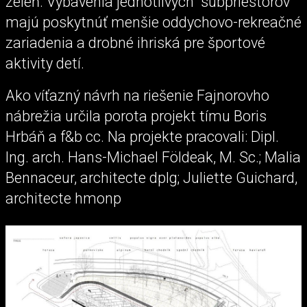
zeleň. Vybavenia jednotlivých "subpriestorov"
majú poskytnúť menšie oddychovo-rekreačné
zariadenia a drobné ihriská pre športové
aktivity detí.
Ako víťazný návrh na riešenie Fajnorovho
nábrežia určila porota projekt tímu Boris
Hrbáň a f&b cc. Na projekte pracovali: Dipl.
Ing. arch. Hans-Michael Földeak, M. Sc.; Malia
Bennaceur, architecte dplg; Juliette Guichard,
architecte hmonp