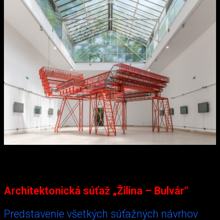
Architektonická súťaž „Žilina – Bulvár“
Predstavenie všetkých súťažných návrhov