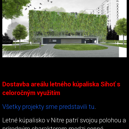
Dostavba areálu letného kúpaliska Sihoť s
celoročným využitím
Všetky projekty sme predstavili tu
.
Letné kúpalisko v Nitre patrí svojou polohou a
prírodným charakterom medzi cenné