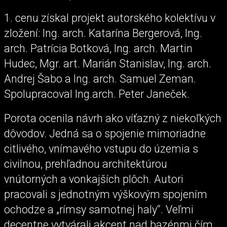
1. cenu získal projekt autorského kolektívu v
zložení: Ing. arch. Katarína Bergerová, Ing.
arch. Patrícia Botková, Ing. arch. Martin
Hudec, Mgr. art. Marián Stanislav, Ing. arch.
Andrej Šabo a Ing. arch. Samuel Zeman.
Spolupracoval Ing.arch. Peter Janeček.
Porota ocenila návrh ako víťazný z niekoľkých
dôvodov. Jedná sa o spojenie mimoriadne
citlivého, vnímavého vstupu do územia s
civilnou, prehľadnou architektúrou
vnútorných a vonkajších plôch. Autori
pracovali s jednotným výškovým spojením
ochodze a „rímsy samotnej haly“. Veľmi
decentne vytvárali akcent nad bazénmi čím