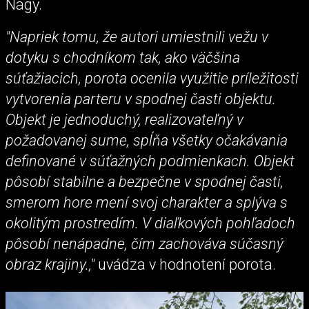
Nagy.
"Napriek tomu, že autori umiestnili vežu v
dotyku s chodníkom tak, ako väčšina
súťažiacich, porota ocenila využitie príležitosti
vytvorenia parteru v spodnej časti objektu.
Objekt je jednoduchý, realizovateľný v
požadovanej sume, spĺňa všetky očakávania
definované v súťažných podmienkach. Objekt
pôsobí stabilne a bezpečne v spodnej časti,
smerom hore mení svoj charakter a splýva s
okolitým prostredím. V diaľkových pohľadoch
pôsobí nenápadne, čím zachováva súčasný
obraz krajiny.,"
uvádza v hodnotení porota.