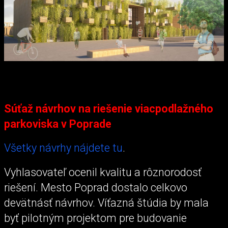
Súťaž návrhov na riešenie viacpodlažného
parkoviska v Poprade
Všetky návrhy nájdete tu
.
Vyhlasovateľ ocenil kvalitu a rôznorodosť
riešení. Mesto Poprad dostalo celkovo
devätnásť návrhov. Víťazná štúdia by mala
byť pilotným projektom pre budovanie