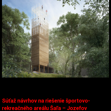
Súťaž návrhov na riešenie športovo-
rekreačného areálu Šaľa – Jozefov