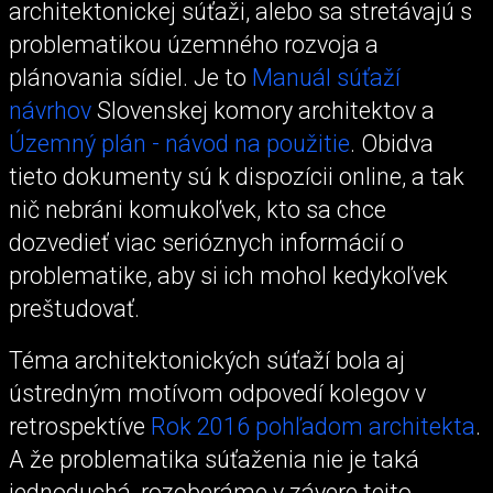
architektonickej súťaži, alebo sa stretávajú s
problematikou územného rozvoja a
plánovania sídiel. Je to
Manuál súťaží
návrhov
Slovenskej komory architektov a
Územný plán - návod na použitie
. Obidva
tieto dokumenty sú k dispozícii online, a tak
nič nebráni komukoľvek, kto sa chce
dozvedieť viac serióznych informácií o
problematike, aby si ich mohol kedykoľvek
preštudovať.
Téma architektonických súťaží bola aj
ústredným motívom odpovedí kolegov v
retrospektíve
Rok 2016 pohľadom architekta
.
A že problematika súťaženia nie je taká
jednoduchá, rozoberáme v závere tejto