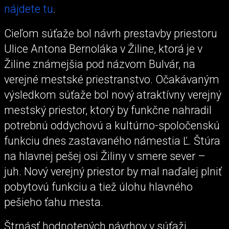
nájdete tu
.
Cieľom súťaže bol návrh prestavby priestoru
Ulice Antona Bernoláka v Žiline, ktorá je v
Žiline známejšia pod názvom Bulvár, na
verejné mestské priestranstvo. Očakávaným
výsledkom súťaže bol nový atraktívny verejný
mestský priestor, ktorý by funkčne nahradil
potrebnú oddychovú a kultúrno-spoločenskú
funkciu dnes zastavaného námestia Ľ. Štúra
na hlavnej pešej osi Žiliny v smere sever –
juh. Nový verejný priestor by mal naďalej plniť
pobytovú funkciu a tiež úlohu hlavného
pešieho ťahu mesta.
Štrnásť hodnotených návrhov v súťaži