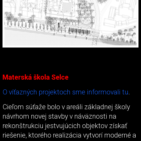
Materská škola Selce
O víťazných projektoch sme informovali tu
.
Cieľom súťaže bolo v areáli základnej školy
návrhom novej stavby v náväznosti na
rekonštrukciu jestvujúcich objektov získať
riešenie, ktorého realizácia vytvorí moderné a