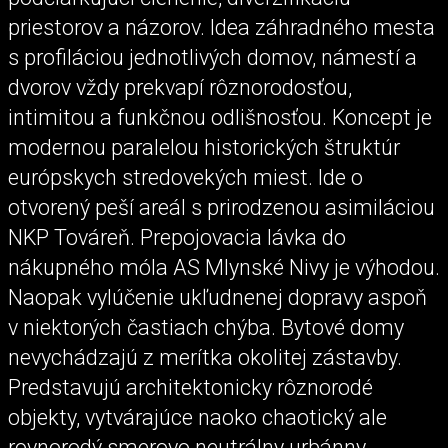
priestorov a názorov. Idea záhradného mesta
s profiláciou jednotlivých domov, námestí a
dvorov vždy prekvapí rôznorodosťou,
intimitou a funkčnou odlišnosťou. Koncept je
modernou paralelou historických štruktúr
európskych stredovekých miest. Ide o
otvorený peší areál s prirodzenou asimiláciou
NKP Továreň. Prepojovacia lávka do
nákupného móla AS Mlynské Nivy je výhodou.
Naopak vylúčenie ukľudnenej dopravy aspoň
v niektorých častiach chýba. Bytové domy
nevychádzajú z merítka okolitej zástavby.
Predstavujú architektonicky rôznorodé
objekty, vytvárajúce naoko chaotický ale
rovnorodý smerovo neutrálny urbánny