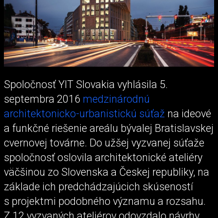
Spoločnosť YIT Slovakia vyhlásila 5.
septembra 2016
medzinárodnú
architektonicko-urbanistickú súťaž
na ideové
a funkčné riešenie areálu bývalej Bratislavskej
cvernovej továrne. Do užšej vyzvanej súťaže
spoločnosť oslovila architektonické ateliéry
väčšinou zo Slovenska a Českej republiky, na
základe ich predchádzajúcich skúseností
s projektmi podobného významu a rozsahu.
Z 12 vyzvaných ateliérov odovzdalo návrhy