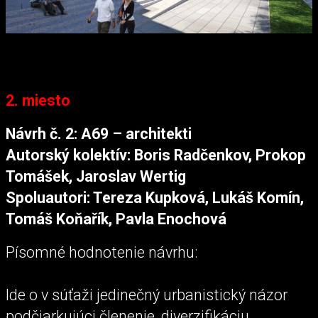
2. miesto
Návrh č. 2: A69 – architekti
Autorský kolektív: Boris Radčenkov, Prokop
Tomášek, Jaroslav Wertig
Spoluautori: Tereza Kupková, Lukáš Komín,
Tomáš Koňařík, Pavla Enochová
Písomné hodnotenie návrhu:
Ide o v súťaži jedinečný urbanistický názor
podčiarkujúci členenie, diverzifikáciu