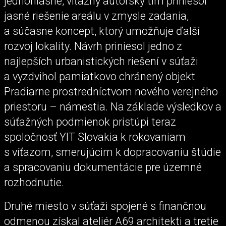
jednohlasne, víťazný autorský tím priniesol
jasné riešenie areálu v zmysle zadania,
a súčasne koncept, ktorý umožňuje ďalší
rozvoj lokality. Návrh priniesol jedno z
najlepších urbanistických riešení v súťaži
a vyzdvihol pamiatkovo chránený objekt
Pradiarne prostredníctvom nového verejného
priestoru – námestia. Na základe výsledkov a
súťažných podmienok pristúpi teraz
spoločnosť YIT Slovakia k rokovaniam
s víťazom, smerujúcim k dopracovaniu štúdie
a spracovaniu dokumentácie pre územné
rozhodnutie.
Druhé miesto v súťaži spojené s finančnou
odmenou získal ateliér A69 architekti a tretie