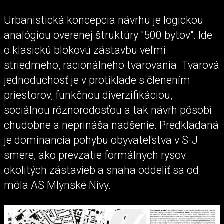
Urbanistická koncepcia návrhu je logickou
analógiou overenej štruktúry "500 bytov". Ide
o klasickú blokovú zástavbu veľmi
striedmeho, racionálneho tvarovania. Tvarová
jednoduchosť je v protiklade s členením
priestorov, funkčnou diverzifikáciou,
sociálnou rôznorodosťou a tak návrh pôsobí
chudobne a neprináša nadšenie. Predkladaná
je dominancia pohybu obyvateľstva v S-J
smere, ako prevzatie formálnych rysov
okolitých zástavieb a snaha oddeliť sa od
móla AS Mlynské Nivy.