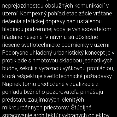
neprejazdnosťou obslužných komunikácií v
území. Kompexný pohľad etapizácie vrátane
riešenia statickej dopravy nad ustálenou
hladinou podzemnej vody je vyhlasovateľom
hľadané riešenie. V návrhu sú dôsledne
riešené svetlotechnické podmienky v území.
Pôdorysne uhladený urbanistický koncept je v
protiklade s hmotovou skladbou jednotlivých
budov, sekcií s výraznou výškovou profiláciou,
ktorá rešpektuje svetlotechnické požiadavky.
Napriek tomu predložené vizualizácie z
pohľadu bežného pozorovateľa prinášajú
predstavu zaujímavých, členitých
mikrourbánnych priestorov. Štúdijné
spracovanie architektúr vybraných objektov