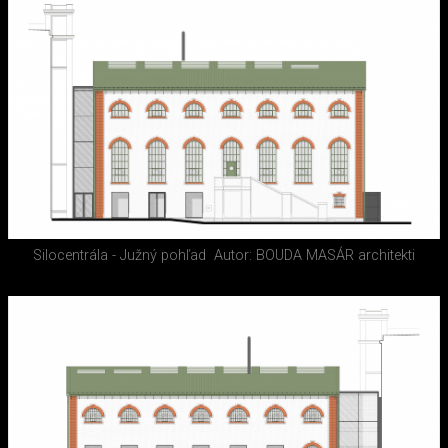
Silocentrála - Južný pohľad
Autor: BOUDA MASÁR architekti