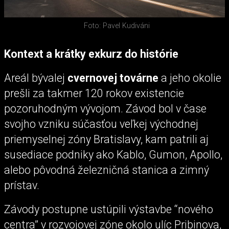
Foto: Pavel Kudiváni
Kontext a krátky exkurz do histórie
Areál bývalej
cvernovej továrne
a jeho okolie
prešli za takmer 120 rokov existencie
pozoruhodným vývojom. Závod bol v čase
svojho vzniku súčasťou veľkej východnej
priemyselnej zóny Bratislavy, kam patrili aj
susediace podniky ako Kablo, Gumon, Apollo,
alebo pôvodná železničná stanica a zimný
prístav.
Závody postupne ustúpili výstavbe “nového
centra” v rozvojovej zóne okolo ulíc Pribinova,