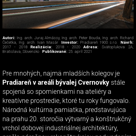
Autori:
Ing. arch. Juraj Almássy, Ing. arch. Peter Bouda, Ing. arch. Richard
Čečetka, Ing. arch. Ivan Masár
Investor:
Pradiareň 1900 s.r.o.
Návrh:
2017 - 2018
Realizácia:
2018 - 2020
Adresa:
Svätoplukova 2A,
Bratislava, Slovensko
Publikované:
25. apríl 2021
Pre mnohých, najmä mladších kolegov je
Pradiareň v areáli bývalej Cvernovky
stále
spojená so spomienkami na ateliéry a
kreatívne prostredie, ktoré tu roky fungovalo.
Národná kultúrna pamiatka, predstavujúca
na prahu 20. storočia výtvarný a konštrukčný
vrchol dobovej industriálnej architektúry,