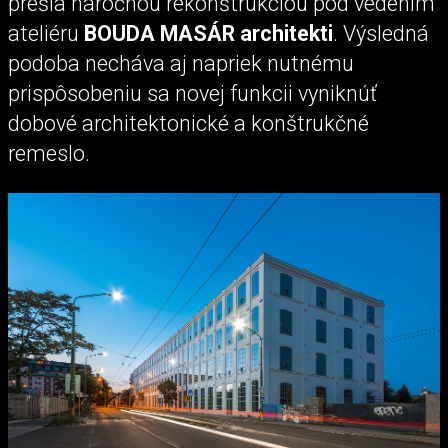
prešla náročnou rekonštrukciou pod vedením
ateliéru
BOUDA MASÁR architekti
. Výsledná
podoba necháva aj napriek nutnému
prispôsobeniu sa novej funkcii vyniknúť
dobové architektonické a konštrukčné
remeslo.