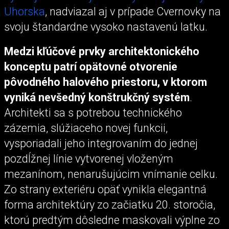
Uhorska
, nadviazal aj v prípade Cvernovky na
svoju štandardne vysoko nastavenú latku.
Medzi kľúčové prvky architektonického
konceptu patrí opätovné otvorenie
pôvodného halového priestoru, v ktorom
vyniká nevšedný konštrukčný systém
.
Architekti sa s potrebou technického
zázemia, slúžiaceho novej funkcii,
vysporiadali jeho integrovaním do jednej
pozdĺžnej línie vytvorenej vloženým
mezanínom, nenarušujúcim vnímanie celku.
Zo strany exteriéru opäť vynikla elegantná
forma architektúry zo začiatku 20. storočia,
ktorú predtým dôsledne maskovali výplne zo