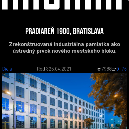
Pradiareň 1900, Bratislava
Zrekonštruovaná industriálna pamiatka ako
ústredný prvok nového mestského bloku.
Diela
Red 3
25.04.2021
7988
0
+75