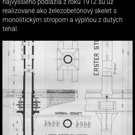
najvyššieho podlažia z roku 1912 sú už
realizované ako železobetónový skelet s
monolitickým stropom a výplňou z dutých
tehál.