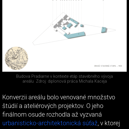
Budova Pradiarne v kontexte etáp stavebného vývoja
areálu
Zdroj: diplonová práca Michala Kaceja
Konverzii areálu bolo venované množstvo
štúdií a ateliérových projektov. O jeho
finálnom osude rozhodla až vyzvaná
urbanisticko-architektonická súťaž
, v ktorej