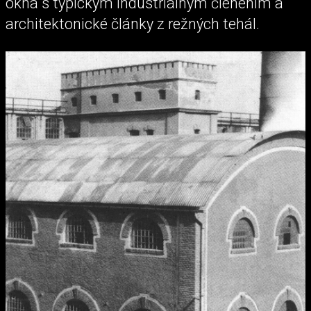
okná s typickým industriálnym členením a
architektonické články z režných tehál.