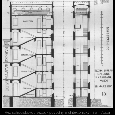
Rez schodiskovou vežou - pôvodný architektonický návrh. Autor