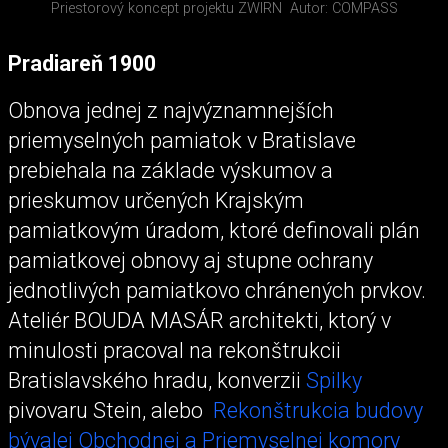
Priestorový koncept projektu ZWIRN
Autor: COMPASS
Pradiareň 1900
Obnova jednej z najvýznamnejších
priemyselných pamiatok v Bratislave
prebiehala na základe výskumov a
prieskumov určených Krajským
pamiatkovým úradom, ktoré definovali plán
pamiatkovej obnovy aj stupne ochrany
jednotlivých pamiatkovo chránených prvkov.
Ateliér BOUDA MASÁR architekti, ktorý v
minulosti pracoval na rekonštrukcii
Bratislavského hradu, konverzii
Spilky
pivovaru Stein, alebo
Rekonštrukcia budovy
bývalej Obchodnej a Priemyselnej komory