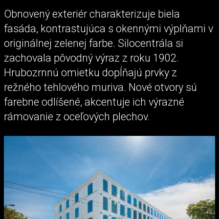
Obnovený exteriér charakterizuje biela
fasáda, kontrastujúca s okennými výplňami v
originálnej zelenej farbe. Silocentrála si
zachovala pôvodný výraz z roku 1902.
Hrubozrnnú omietku dopĺňajú prvky z
režného tehlového muriva. Nové otvory sú
farebne odlíšené, akcentuje ich výrazné
rámovanie z oceľových plechov.