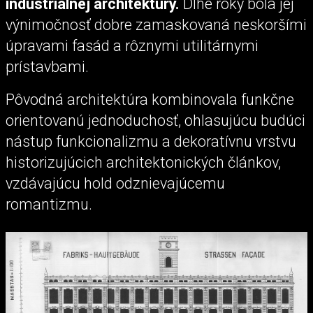
industriálnej architektúry.
Dlhé roky bola jej
výnimočnosť dobre zamaskovaná neskoršími
úpravami fasád a rôznymi utilitárnymi
prístavbami.
Pôvodná architektúra kombinovala funkčne
orientovanú jednoduchosť, ohlasujúcu budúci
nástup funkcionalizmu a dekoratívnu vrstvu
historizujúcich architektonických článkov,
vzdávajúcu hold odznievajúcemu
romantizmu.