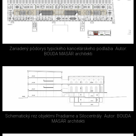
Zariadený pôdorys typického kancelárskeho podlažia
Autor:
BOUDA MASÁR architekti
Schematický rez objektmi Pradiarne a Silocentrály
Autor: BOUDA
MASÁR architekti