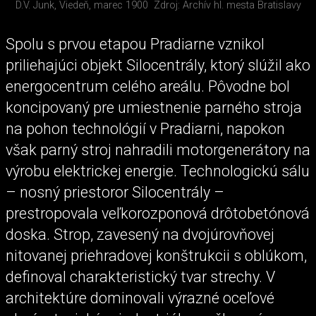
D.V. Junk, Viedeň, marec 1900
Zdroj: Archív hl. mesta Bratislavy
Spolu s prvou etapou Pradiarne vznikol
priliehajúci objekt Silocentrály, ktorý slúžil ako
energocentrum celého areálu. Pôvodne bol
koncipovaný pre umiestnenie parného stroja
na pohon technológií v Pradiarni, napokon
však parný stroj nahradili motorgenerátory na
výrobu elektrickej energie. Technologickú sálu
– nosný priestoror Silocentrály –
prestropovala veľkorozponová drôtobetónová
doska. Strop, zavesený na dvojúrovňovej
nitovanej priehradovej konštrukcii s oblúkom,
definoval charakteristický tvar strechy. V
architektúre dominovali výrazné oceľové