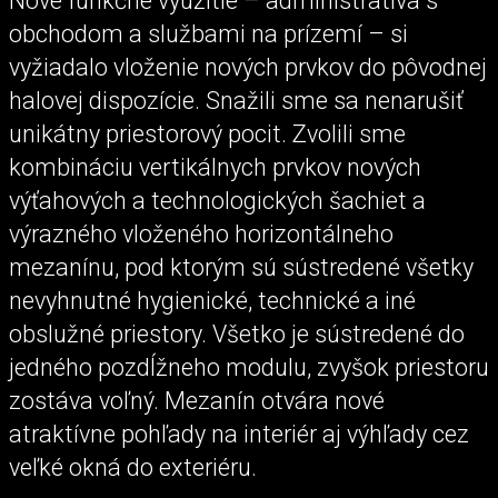
Nové funkčné využitie – administratíva s
obchodom a službami na prízemí – si
vyžiadalo vloženie nových prvkov do pôvodnej
halovej dispozície. Snažili sme sa nenarušiť
unikátny priestorový pocit. Zvolili sme
kombináciu vertikálnych prvkov nových
výťahových a technologických šachiet a
výrazného vloženého horizontálneho
mezanínu, pod ktorým sú sústredené všetky
nevyhnutné hygienické, technické a iné
obslužné priestory. Všetko je sústredené do
jedného pozdĺžneho modulu, zvyšok priestoru
zostáva voľný. Mezanín otvára nové
atraktívne pohľady na interiér aj výhľady cez
veľké okná do exteriéru.