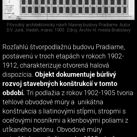
Pôvodný architektonický návrh hlavnej budovy Pradiarne. Autor
D.V. Junk, Viedeň, marec 1900
Zdroj: Archív hl. mesta Bratislavy
Rozľahlú štvorpodlažnú budovu Pradiarne,
postavenú v troch etapách v rokoch 1902-
1912, charakterizuje otvorená halová
dispozícia.
Objekt dokumentuje búrlivý
rozvoj stavebných konštrukcií v tomto
období.
Tri podlažia z rokov 1902-1905 tvoria
tehlové obvodové múry a unikátna
konštrukcia s liatinovými stĺpmi, stropmi s
oceľovými nosníkmi a klenbovými poliami z
utĺkaného betónu. Obvodové múry