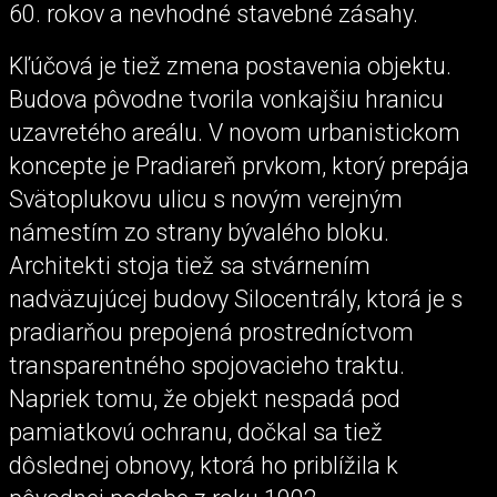
60. rokov a nevhodné stavebné zásahy.
Kľúčová je tiež zmena postavenia objektu.
Budova pôvodne tvorila vonkajšiu hranicu
uzavretého areálu. V novom urbanistickom
koncepte je Pradiareň prvkom, ktorý prepája
Svätoplukovu ulicu s novým verejným
námestím zo strany bývalého bloku.
Architekti stoja tiež sa stvárnením
nadväzujúcej budovy Silocentrály, ktorá je s
pradiarňou prepojená prostredníctvom
transparentného spojovacieho traktu.
Napriek tomu, že objekt nespadá pod
pamiatkovú ochranu, dočkal sa tiež
dôslednej obnovy, ktorá ho priblížila k