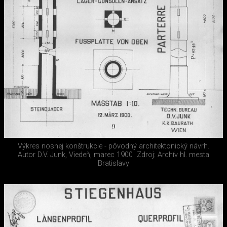
Výkres nosnej konštrukcie - pôvodný architektonický návrh.
Autor D.V. Junk, Viedeň, marec 1900
Zdroj: Archív hl. mesta
Bratislavy