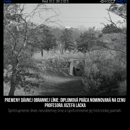
Diela
Red 3
12.09.2025
932
0
+62
-0
PREMENY DÁVNEJ OBRANNEJ LÍNIE: DIPLOMOVÁ PRÁCA NOMINOVANÁ NA CENU
PROFESORA JOZEFA LACKA
Sprístupnenie dnes neviditeľnej línie a sprítomnenie jej historickej pamäti.