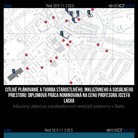
Diela
Red 3
29.11.2025
353
0
+9
-0
CITLIVÉ PLÁNOVANIE A TVORBA STAROSTLIVÉHO, INKLUZÍVNEHO A SOCIÁLNEHO
PRIESTORU: DIPLOMOVÁ PRÁCA NOMINOVANÁ NA CENU PROFESORA JOZEFA
LACKA
Inkluzívny urbanizus a bezbariérovosti verejných priestorov v Skalici.
Diela
Red 3
23.11.2025
502
0
+17
-0