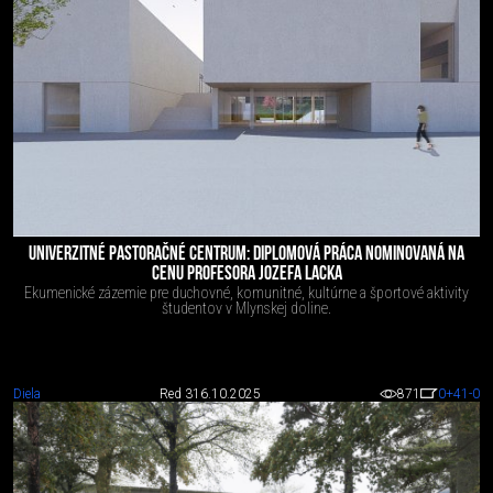
UNIVERZITNÉ PASTORAČNÉ CENTRUM: DIPLOMOVÁ PRÁCA NOMINOVANÁ NA
CENU PROFESORA JOZEFA LACKA
Ekumenické zázemie pre duchovné, komunitné, kultúrne a športové aktivity
študentov v Mlynskej doline.
Diela
Red 3
16.10.2025
871
0
+41
-0