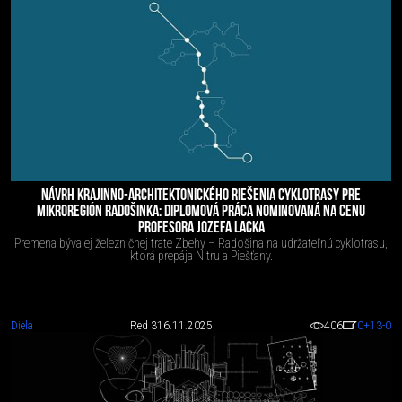
NÁVRH KRAJINNO-ARCHITEKTONICKÉHO RIEŠENIA CYKLOTRASY PRE
MIKROREGIÓN RADOŠINKA: DIPLOMOVÁ PRÁCA NOMINOVANÁ NA CENU
PROFESORA JOZEFA LACKA
Premena bývalej železničnej trate Zbehy – Radošina na udržateľnú cyklotrasu,
ktorá prepája Nitru a Piešťany.
Diela
Red 3
16.11.2025
406
0
+13
-0