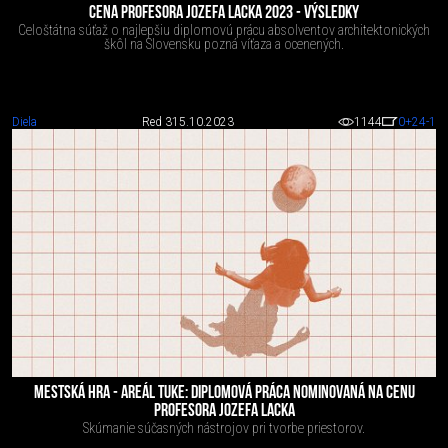
CENA PROFESORA JOZEFA LACKA 2023 - VÝSLEDKY
Celoštátna súťaž o najlepšiu diplomovú prácu absolventov architektonických
škôl na Slovensku pozná víťaza a ocenených.
Diela
Red 3
15.10.2023
1144
0
+24
-1
MESTSKÁ HRA - AREÁL TUKE: DIPLOMOVÁ PRÁCA NOMINOVANÁ NA CENU
PROFESORA JOZEFA LACKA
Skúmanie súčasných nástrojov pri tvorbe priestorov.