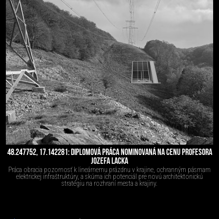
48.247752, 17.142281: DIPLOMOVÁ PRÁCA NOMINOVANÁ NA CENU PROFESORA
JOZEFA LACKA
Práca obracia pozornosť k lineárnemu prázdnu v krajine, ochranným pásmam
elektrickej infraštruktúry, a skúma ich potenciál pre novú architektonickú
stratégiu na rozhraní mesta a krajiny.