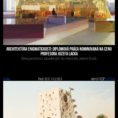
ARCHITEKTÚRA ENIGMATICKOSTI: DIPLOMOVÁ PRÁCA NOMINOVANÁ NA CENU
PROFESORA JOZEFA LACKA
Séria pavilónov zasadených do mestskej zelene Košíc
Diela
Red 3
25.10.2025
557
2
+20
-0