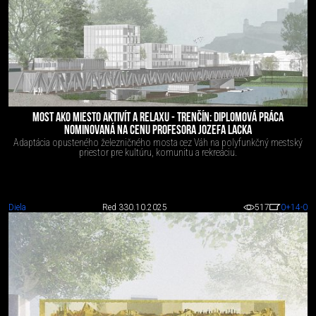
MOST AKO MIESTO AKTIVÍT A RELAXU - TRENČÍN: DIPLOMOVÁ PRÁCA
NOMINOVANÁ NA CENU PROFESORA JOZEFA LACKA
Adaptácia opusteného železničného mosta cez Váh na polyfunkčný mestský
priestor pre kultúru, komunitu a rekreáciu.
Diela
Red 3
30.10.2025
517
0
+14
-0