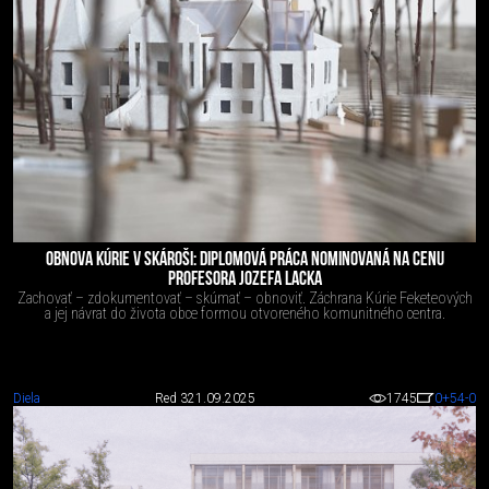
OBNOVA KÚRIE V SKÁROŠI: DIPLOMOVÁ PRÁCA NOMINOVANÁ NA CENU
PROFESORA JOZEFA LACKA
Zachovať – zdokumentovať – skúmať – obnoviť. Záchrana Kúrie Feketeových
a jej návrat do života obce formou otvoreného komunitného centra.
Diela
Red 3
21.09.2025
1745
0
+54
-0