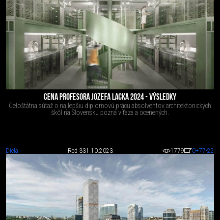
CENA PROFESORA JOZEFA LACKA 2024 - VÝSLEDKY
Celoštátna súťaž o najlepšiu diplomovú prácu absolventov architektonických
škôl na Slovensku pozná víťaza a ocenených.
Diela
Red 3
31.10.2023
1779
0
+77
-22