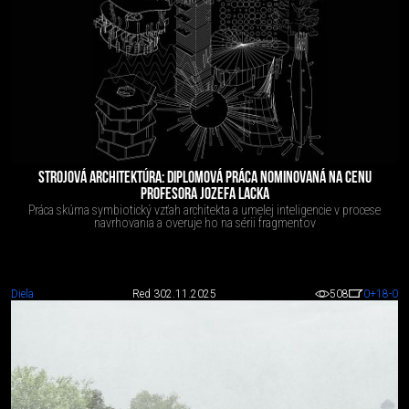
STROJOVÁ ARCHITEKTÚRA: DIPLOMOVÁ PRÁCA NOMINOVANÁ NA CENU
PROFESORA JOZEFA LACKA
Práca skúma symbiotický vzťah architekta a umelej inteligencie v procese
navrhovania a overuje ho na sérii fragmentov
Diela
Red 3
02.11.2025
508
0
+18
-0