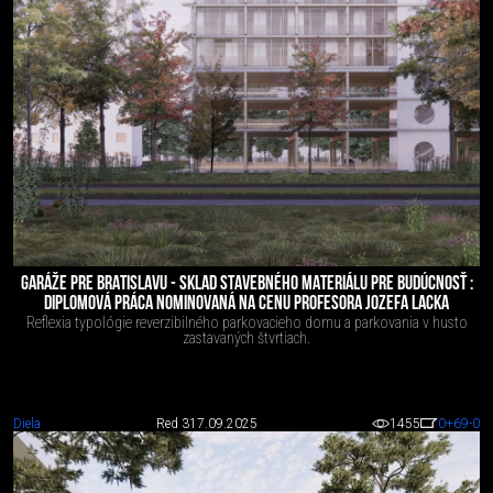
GARÁŽE PRE BRATISLAVU - SKLAD STAVEBNÉHO MATERIÁLU PRE BUDÚCNOSŤ :
DIPLOMOVÁ PRÁCA NOMINOVANÁ NA CENU PROFESORA JOZEFA LACKA
Reflexia typológie reverzibilného parkovacieho domu a parkovania v husto
zastavaných štvrtiach.
Diela
Red 3
17.09.2025
1455
0
+69
-0