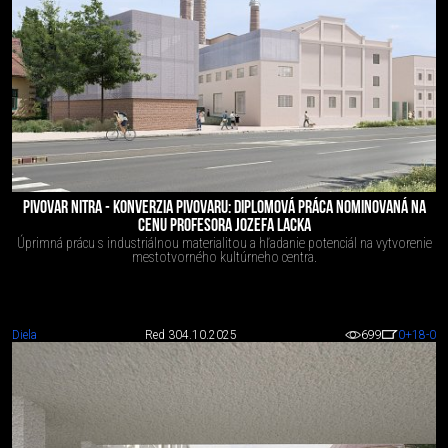
PIVOVAR NITRA - KONVERZIA PIVOVARU: DIPLOMOVÁ PRÁCA NOMINOVANÁ NA
CENU PROFESORA JOZEFA LACKA
Úprimná prácu s industriálnou materialitou a hľadanie potenciál na vytvorenie
mestotvorného kultúrneho centra.
Diela
Red 3
04.10.2025
699
0
+18
-0