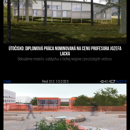
ÚTOČISKO: DIPLOMOVÁ PRÁCA NOMINOVANÁ NA CENU PROFESORA JOZEFA
LACKA
Sekulárne miesto oddychu v tichej krajine Levočských vrchov.
Diela
Red 3
12.10.2025
614
0
+22
-0