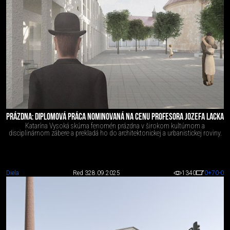
PRÁZDNA: DIPLOMOVÁ PRÁCA NOMINOVANÁ NA CENU PROFESORA JOZEFA LACKA
Katarína Vysoká skúma fenomén prázdna v širokom kultúrnom a
disciplinárnom zábere a prekladá ho do architektonickej a urbanistickej roviny.
Diela
Red 3
28.09.2025
1340
0
+70
-0