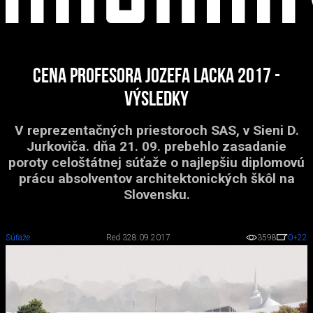
Cena profesora Jozefa Lacka 2017 -
výsledky
V reprezentačných priestoroch SAS, v Sieni D.
Jurkoviča. dňa 21. 09. prebehlo zasadanie
poroty celoštátnej súťaže o najlepšiu diplomovú
prácu absolventov architektonických škôl na
Slovensku.
Súťaže
Red 3
28.09.2017
3598
0
+22