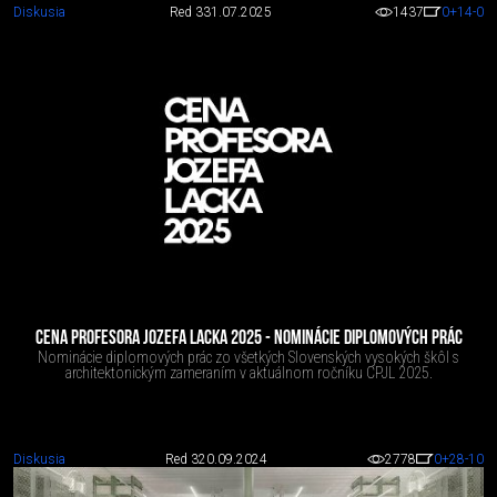
Diskusia
Red 3
31.07.2025
1437
0
+14
-0
CENA PROFESORA JOZEFA LACKA 2025 - NOMINÁCIE DIPLOMOVÝCH PRÁC
Nominácie diplomových prác zo všetkých Slovenských vysokých škôl s
architektonickým zameraním v aktuálnom ročníku CPJL 2025.
Diskusia
Red 3
20.09.2024
2778
0
+28
-10