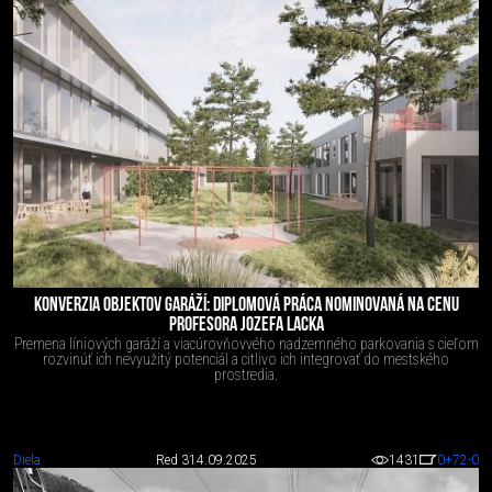
KONVERZIA OBJEKTOV GARÁŽÍ: DIPLOMOVÁ PRÁCA NOMINOVANÁ NA CENU
PROFESORA JOZEFA LACKA
Premena líniových garáží a viacúrovňovvého nadzemného parkovania s cieľom
rozvinúť ich nevyužitý potenciál a citlivo ich integrovať do mestského
prostredia.
Diela
Red 3
14.09.2025
1431
0
+72
-0