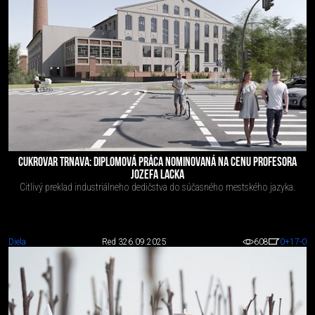
CUKROVAR TRNAVA: DIPLOMOVÁ PRÁCA NOMINOVANÁ NA CENU PROFESORA
JOZEFA LACKA
Citlivý preklad industriálneho dedičstva do súčasného mestského jazyka.
Diela
Red 3
26.09.2025
608
0
+17
-0