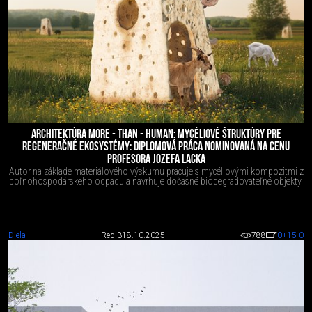
ARCHITEKTÚRA MORE - THAN - HUMAN: MYCÉLIOVÉ ŠTRUKTÚRY PRE
REGENERAČNÉ EKOSYSTÉMY: DIPLOMOVÁ PRÁCA NOMINOVANÁ NA CENU
PROFESORA JOZEFA LACKA
Autor na základe materiálového výskumu pracuje s mycéliovými kompozitmi z
poľnohospodárskeho odpadu a navrhuje dočasné biodegradovateľné objekty.
Diela
Red 3
18.10.2025
788
0
+15
-0