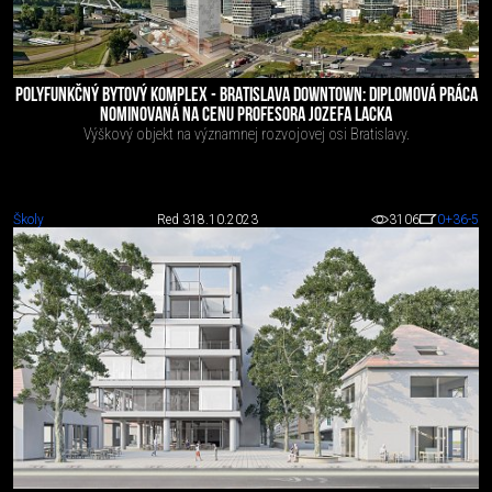
POLYFUNKČNÝ BYTOVÝ KOMPLEX - BRATISLAVA DOWNTOWN: DIPLOMOVÁ PRÁCA
NOMINOVANÁ NA CENU PROFESORA JOZEFA LACKA
Výškový objekt na významnej rozvojovej osi Bratislavy.
Školy
Red 3
18.10.2023
3106
0
+36
-5