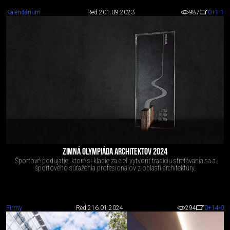
Kalendárium
Red 2
01.09.2023
987
0
+1
-1
ZIMNÁ OLYMPIÁDA ARCHITEKTOV 2024
Športové podujatie, ktoré si kladie za cieľ vytvoriť tradíciu stretávania sa a
športového súťaženia profesionálov z oblasti architektúry.
Firmy
Red 2
16.01.2024
294
0
+14
-0