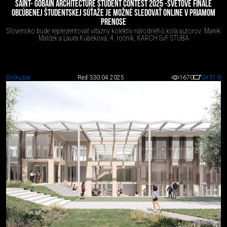
SAINT- GOBAIN ARCHITECTURE STUDENT CONTEST 2025 -SVETOVÉ FINÁLE
OBĽÚBENEJ ŠTUDENTSKEJ SÚŤAŽE JE MOŽNÉ SLEDOVAŤ ONLINE V PRIAMOM
PRENOSE
Slovensko bude reprezentovať víťazný kolektív národného kola autorov: Marek
Malček a Laura Kubeková, 4. ročník, KARCH SvF STUBA
Diskusia
Red 3
30.04.2025
1670
0
+31
-0