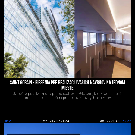
SAINT GOBAIN - RIEŠENIA PRE REALIZÁCIU VAŠICH NÁVRHOV NA JEDNOM
MIESTE
Užitočná publikácia od spoločnosti Saint-Gobain, ktorá Vám priblíži
problematiku pri riešení projektov z rôznych aspektov.
Diela
Red 3
08.03.2024
2227
0
+89
-27