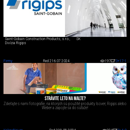
Saint-Gobain Construction Products, s.r.o.,
SK
Divízia Rigips
Firmy
Red 2
16.07.2024
197
0
+17
-1
STRÁVITE LETO NA MALTE?
Zdieľajte s nami fotografie, na ktorých sú použité produkty Isover, Rigips alebo
Weber a zapojte sa do súťaže!