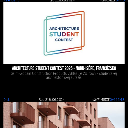
Kalendárium
Red 2
28.08.2024
924
0
+4
-0
ARCHITECTURE STUDENT CONTEST 2025 - NORD-ISÉRE, FRANCÚZSKO
Saint-Gobain Construction Products vyhlasuje 20. ročník študentskej
architektonickej súťaže.
Diela
Red 3
18.06.2024
7145
0
+115
-18