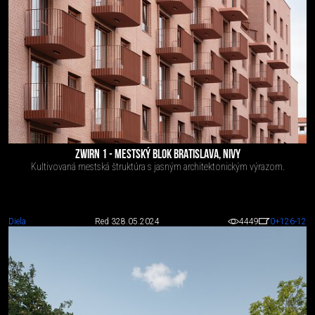
ZWIRN 1 - MESTSKÝ BLOK BRATISLAVA, NIVY
Kultivovaná mestská štruktúra s jasným architektonickým výrazom.
Diela
Red 3
28.05.2024
4449
0
+126
-12