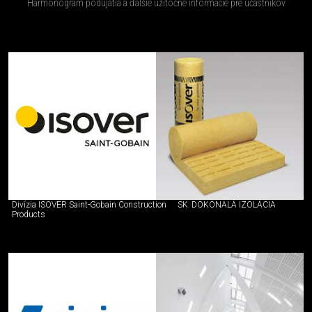
Harmonogram podujatia a ďalšie užitočné informácie pre účastníkov
Divízia ISOVER Saint-Gobain Construction
SK
DOKONALÁ IZOLÁCIA
Products