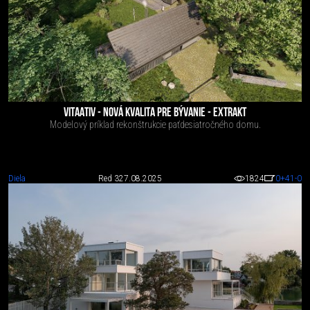
VITAATIV - NOVÁ KVALITA PRE BÝVANIE - EXTRAKT
Modelový príklad rekonštrukcie paťdesiatročného domu.
Diela
Red 3
27.08.2025
1824
0
+41
-0