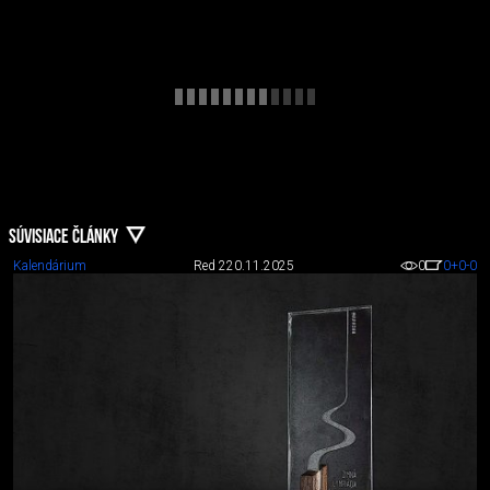
SÚVISIACE ČLÁNKY
Kalendárium
Red 2
20.11.2025
0
0
+0
-0