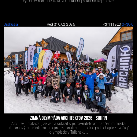
Výsledky národného kola obľúbenej študentskej súťaže.
Diskusia
Red 3
10.02.2026
1118
0
+30
-0
ZIMNÁ OLYMPIÁDA ARCHITEKTOV 2026 - SÚHRN
Architekti dokázali, že vedia súťažiť s porovnateľným nadšením medzi
slalomovými bránkami ako profesionáli na paralelne prebiehajúcej "veľkej"
olympiáde v Taliansku…