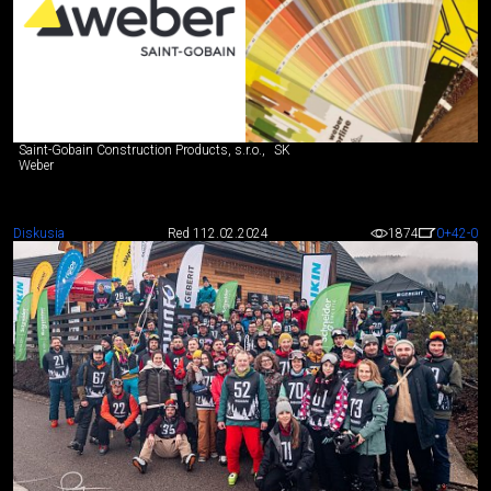
Saint-Gobain Construction Products, s.r.o.,
SK
Weber
Diskusia
Red 1
12.02.2024
1874
0
+42
-0