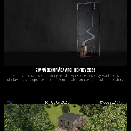
ZIMNÁ OLYMPIÁDA ARCHITEKTOV 2025
Tretí ročník športového podujatia, ktoré si kladie za cieľ vytvoriť tradíciu
stretávania sa a športového súťaženia profesionálov z oblasti architektúry.
Firmy
Red 1
06.09.2020
3322
0
+34
-5