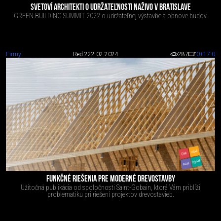
SVETOVÍ ARCHITEKTI O UDRŽATEĽNOSTI NAŽIVO V BRATISLAVE
GREEN BUILDING SUMMIT 2022 o udržateľnej výstavbe a obnove budov.
Firmy
Red 2
22.02.2024
287
0
+17
-0
FUNKČNÉ RIEŠENIA PRE MODERNÉ DREVOSTAVBY
Užitočná publikácia od spoločnosti Saint-Gobain, ktorá Vám priblíži
problematiku pri riešení projektov drevostavieb.