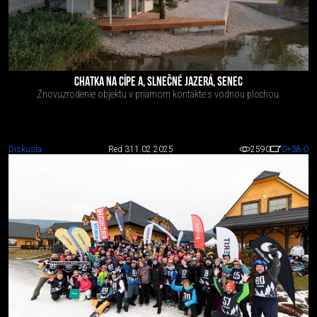
CHATKA NA CÍPE A, SLNEČNÉ JAZERÁ, SENEC
Znovuzrodenie objektu v priamom kontakte s vodnou plochou.
Diskusia
Red 3
11.02.2025
2590
0
+38
-0