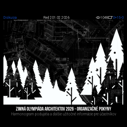
Diskusia
Red 2
01.02.2026
1048
0
+15
-0
ZIMNÁ OLYMPIÁDA ARCHITEKTOV 2026 - ORGANIZAČNÉ POKYNY
Harmonogram podujatia a ďalšie užitočné informácie pre účastníkov