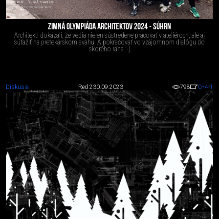
ZIMNÁ OLYMPIÁDA ARCHITEKTOV 2024 - SÚHRN
Architekti dokázali, že vedia nielen sústredene pracovať v ateliéroch, ale aj
súťažiť na pretekárskom svahu. A pokračovať vo vzájomnom dialógu do
skorého rána :-)
Diskusia
Red 2
30.09.2023
798
0
+4
-1