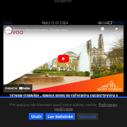
schopnosti.
Firmy
Red 2
15.01.2024
164
0
+13
-0
ZÁZNAM SEMINÁRA - OBNOVA BUDOV DO SÚČASNÝCH ENERGETICKÝCH A
KVALITATÍVNYCH ŠTANDARDOV 2023
Pre analýzu návštevnosti používame súbory cookie.
Podmienky
Pre záujemcov z radov architektov, relizátorov a vlastníkov nehnuteľností je
používania
celý seminár prístupný kedykoľvek aj online.
Uložiť
Len štatistické
Spravovať