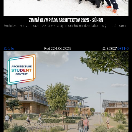
ZIMNÁ OLYMPIÁDA ARCHITEKTOV 2025 - SÚHRN
Architekti znovu ukázali že to vedia aj na snehu medzi slalomovými bránkami…
Súťaže
Red 2
24.06.2025
358
0
+11
-0