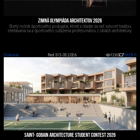
ZIMNÁ OLYMPIÁDA ARCHITEKTOV 2026
Štvrtý ročník športového podujatia, ktoré si kladie za cieľ vytvoriť tradíciu
stretávania sa a športového súťaženia profesionálov z oblasti architektúry.
Diskusia
Red 3
15.05.2026
1263
0
+29
-0
SAINT- GOBAIN ARCHITECTURE STUDENT CONTEST 2026