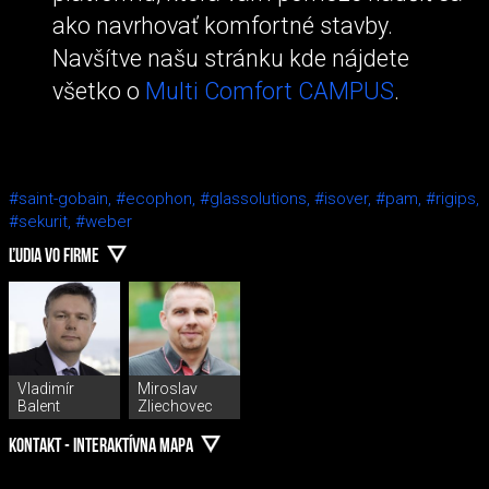
ako navrhovať komfortné stavby.
Navšítve našu stránku kde nájdete
všetko o
Multi Comfort CAMPUS
.
#saint-gobain,
#ecophon,
#glassolutions,
#isover,
#pam,
#rigips,
#sekurit,
#weber
ĽUDIA VO FIRME
Vladimír
Miroslav
Balent
Zliechovec
KONTAKT - INTERAKTÍVNA MAPA