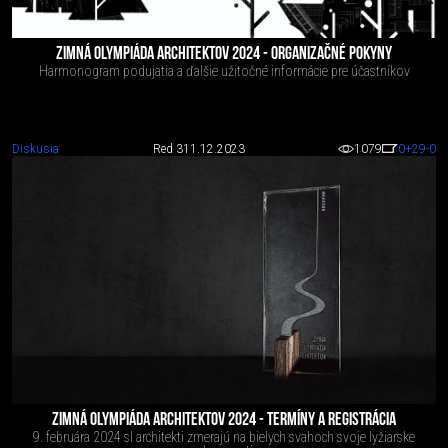
ZIMNÁ OLYMPIÁDA ARCHITEKTOV 2024 - ORGANIZAČNÉ POKYNY
Harmonogram podujatia a ďalšie užitočné informácie pre účastníkov
Diskusia
Red 3
11.12.2023
1079
0
+29
-0
ZIMNÁ OLYMPIÁDA ARCHITEKTOV 2024 - TERMÍNY A REGISTRÁCIA
9. februára 2024 sI architekti zmerajú na bielych svahoch svoje lyžiarske