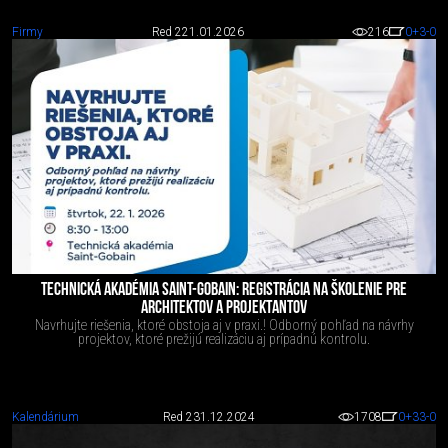
Firmy
Red 2
21.01.2026
216
0
+3
-0
TECHNICKÁ AKADÉMIA SAINT-GOBAIN: REGISTRÁCIA NA ŠKOLENIE PRE
ARCHITEKTOV A PROJEKTANTOV
Navrhujte riešenia, ktoré obstoja aj v praxi.! Odborný pohľad na návrhy
projektov, ktoré prežijú realizáciu aj prípadnú kontrolu.
Kalendárium
Red 2
31.12.2024
1708
0
+33
-0