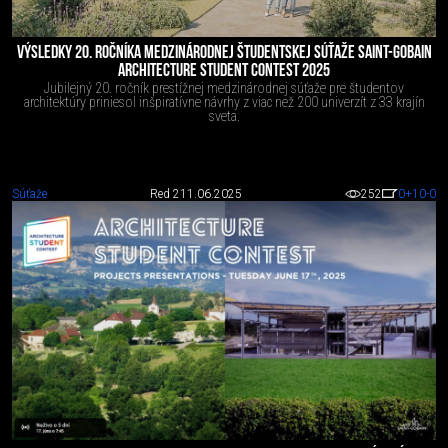
VÝSLEDKY 20. ROČNÍKA MEDZINÁRODNEJ ŠTUDENTSKEJ SÚŤAŽE SAINT-GOBAIN
ARCHITECTURE STUDENT CONTEST 2025
Jubilejný 20. ročník prestížnej medzinárodnej súťaže pre študentov
architektúry priniesol inšpiratívne návrhy z viac než 200 univerzít z 33 krajín
sveta.
Súťaže
Red 2
11.06.2025
252
0
+10
-0